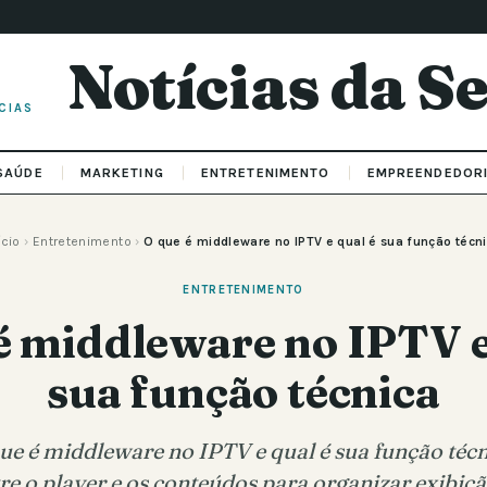
Notícias da 
CIAS
SAÚDE
MARKETING
ENTRETENIMENTO
EMPREENDEDOR
ício
›
Entretenimento
›
O que é middleware no IPTV e qual é sua função técn
ENTRETENIMENTO
é middleware no IPTV e
sua função técnica
e é middleware no IPTV e qual é sua função técni
re o player e os conteúdos para organizar exibiçã