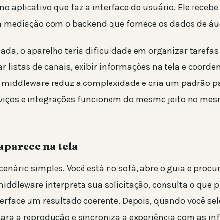
o aplicativo que faz a interface do usuário. Ele recebe
 a mediação com o backend que fornece os dados de áud
da, o aparelho teria dificuldade em organizar tarefa
ar listas de canais, exibir informações na tela e coorde
 middleware reduz a complexidade e cria um padrão p
rviços e integrações funcionem do mesmo jeito no me
aparece na tela
enário simples. Você está no sofá, abre o guia e proc
iddleware interpreta sua solicitação, consulta o que p
terface um resultado coerente. Depois, quando você sel
epara a reprodução e sincroniza a experiência com as i