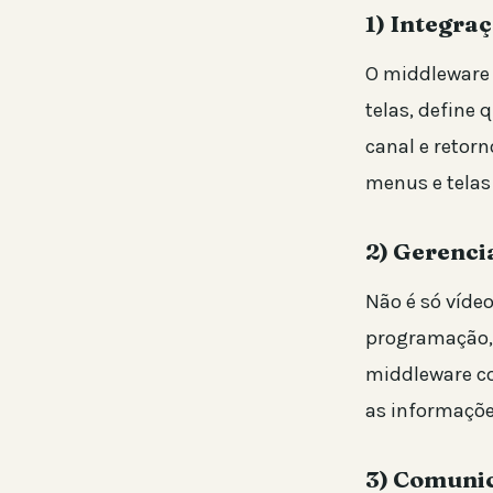
1) Integra
O middleware t
telas, define 
canal e retor
menus e telas
2) Gerenc
Não é só víde
programação, 
middleware co
as informaçõe
3) Comunic