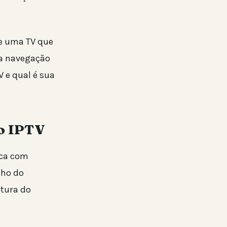
 e uma TV que
 a navegação
V e qual é sua
no IPTV
ica com
nho do
etura do