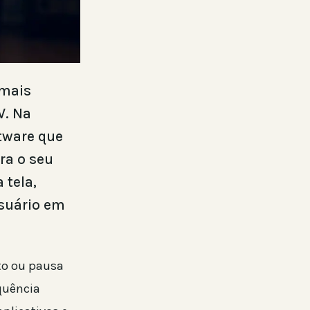
 mais
V. Na
tware que
ra o seu
 tela,
suário em
sto ou pausa
quência