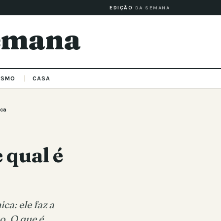
EDIÇÃO
DA SEMANA
Semana
ISMO
CASA
ica
 qual é
ca: ele faz a
o. O que é