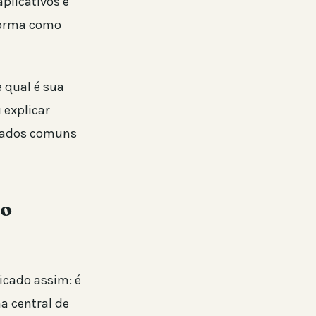
plicativos e
 forma como
e qual é sua
 explicar
uidados comuns
 o
icado assim: é
a central de