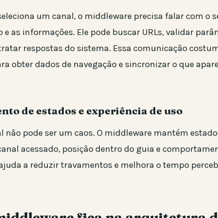
eleciona um canal, o middleware precisa falar com o s
xo e as informações. Ele pode buscar URLs, validar par
tratar respostas do sistema. Essa comunicação costum
ara obter dados de navegação e sincronizar o que apar
nto de estados e experiência de uso
al não pode ser um caos. O middleware mantém estad
 canal acessado, posição dentro do guia e comportamen
 ajuda a reduzir travamentos e melhora o tempo perceb
middleware fica na arquitetura 