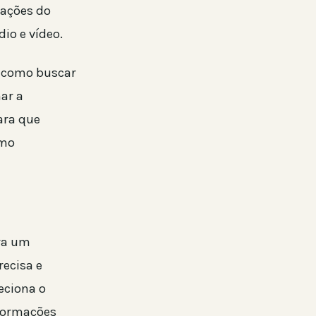
 ações do
io e vídeo.
s como buscar
nar a
ara que
smo
ura um
recisa e
eciona o
nformações