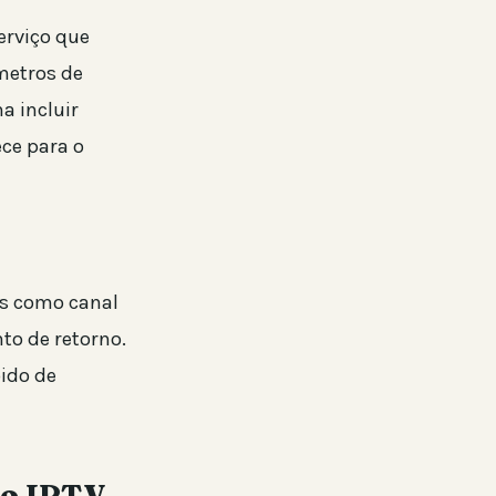
erviço que
âmetros de
a incluir
ece para o
os como canal
to de retorno.
ido de
do IPTV