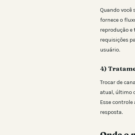
Quando você s
fornece o flu
reprodução e 
requisições p
usuário.
4) Tratame
Trocar de can
atual, último
Esse controle
resposta.
Onde o 