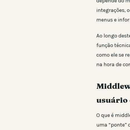
depende do mi
integrações, 
menus e info
Ao longo deste
função técnic
como ele se r
na hora de co
Middlew
usuário 
O que é middle
uma “ponte” d