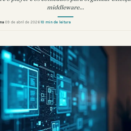
middleware…
ana
·
09 de abril de 2026
·
10 min de leitura