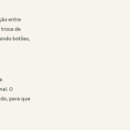
ção entre
 troca de
zando botões,
e
nal. O
do, para que