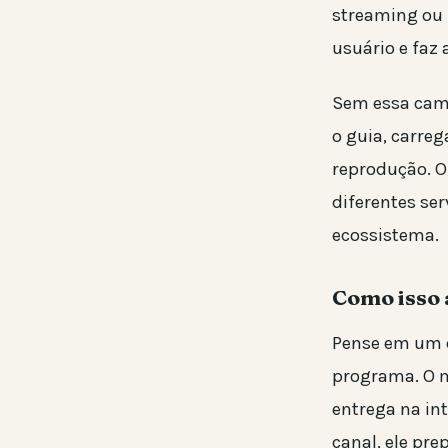
streaming ou n
usuário e faz
Sem essa cama
o guia, carreg
reprodução. O
diferentes se
ecossistema.
Como isso 
Pense em um c
programa. O m
entrega na in
canal, ele pr