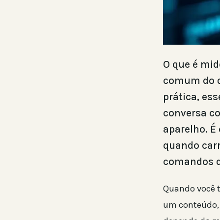
O que é mid
comum do qu
prática, e
conversa co
aparelho. É
quando carr
comandos q
Quando você tr
um conteúdo, 