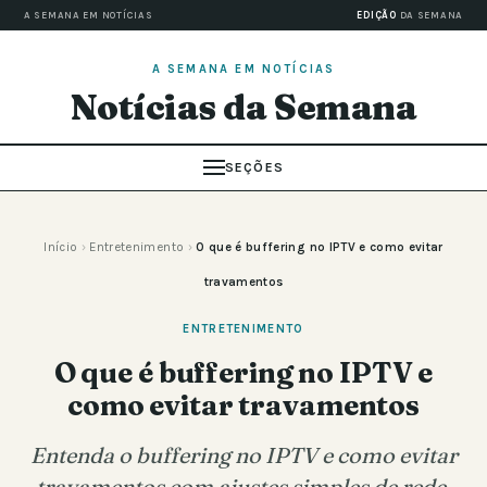
A SEMANA EM NOTÍCIAS
EDIÇÃO
DA SEMANA
A SEMANA EM NOTÍCIAS
Notícias da Semana
SEÇÕES
Início
›
Entretenimento
›
O que é buffering no IPTV e como evitar
travamentos
ENTRETENIMENTO
O que é buffering no IPTV e
como evitar travamentos
Entenda o buffering no IPTV e como evitar
travamentos com ajustes simples de rede,