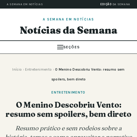
A SEMANA EM NOTÍCIAS
EDIÇÃO
DA SEMANA
A SEMANA EM NOTÍCIAS
Notícias da Semana
SEÇÕES
Início
›
Entretenimento
›
O Menino Descobriu Vento: resumo sem
spoilers, bem direto
ENTRETENIMENTO
O Menino Descobriu Vento:
resumo sem spoilers, bem direto
Resumo prático e sem rodeios sobre a
história, temas e como aproveitar a narrativa