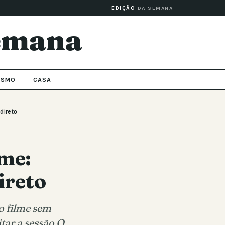
EDIÇÃO
DA SEMANA
Semana
ISMO
CASA
direto
lme:
ireto
o filme sem
tar a sessão O