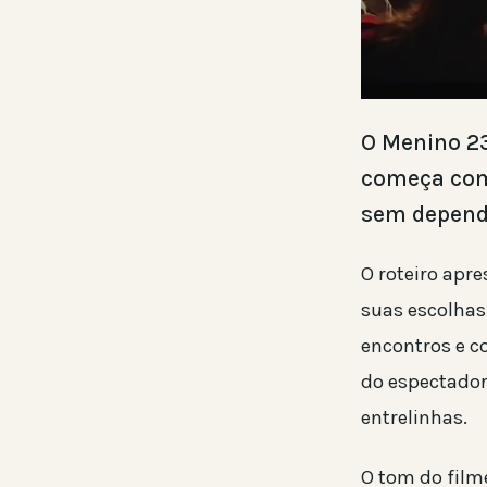
O Menino 23
começa com
sem depende
O roteiro apr
suas escolhas
encontros e c
do espectador
entrelinhas.
O tom do film