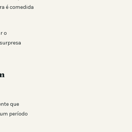
ora é comedida
r o
 surpresa
em
ente que
 um período