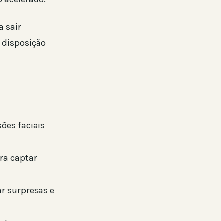
 sair
a disposição
ões faciais
ara captar
ar surpresas e