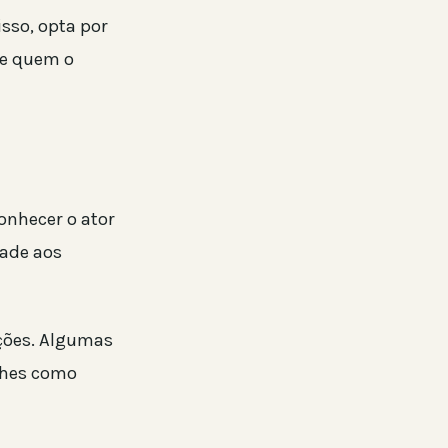
sso, opta por
de quem o
onhecer o ator
dade aos
ações. Algumas
alhes como