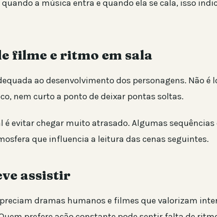
 quando a música entra e quando ela se cala, isso indi
 filme e ritmo em sala
dequada ao desenvolvimento dos personagens. Não é 
co, nem curto a ponto de deixar pontas soltas.
eal é evitar chegar muito atrasado. Algumas sequências
osfera que influencia a leitura das cenas seguintes.
ve assistir
preciam dramas humanos e filmes que valorizam inte
 Quem prefere ação constante pode sentir falta de ritm