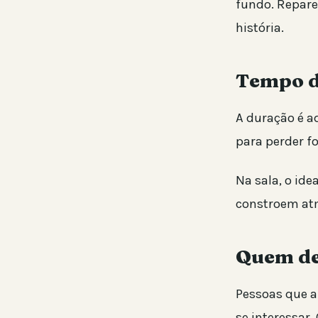
fundo. Repare
história.
Tempo de
A duração é a
para perder fo
Na sala, o id
constroem atm
Quem de
Pessoas que a
se interessar.