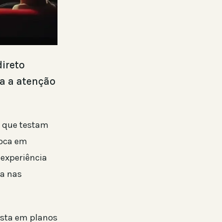
ireto
a a atenção
s que testam
foca em
 experiência
ca nas
osta em planos