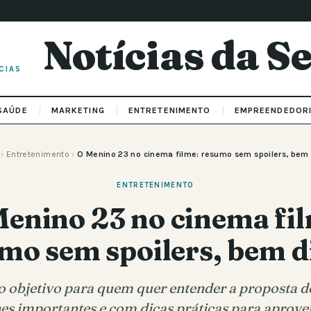
Notícias da 
CIAS
SAÚDE
MARKETING
ENTRETENIMENTO
EMPREENDEDOR
›
Entretenimento
›
O Menino 23 no cinema filme: resumo sem spoilers, bem 
ENTRETENIMENTO
enino 23 no cinema fi
mo sem spoilers, bem d
objetivo para quem quer entender a proposta d
hes importantes e com dicas práticas para aprovei