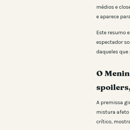
médios e close
e aparece par
Este resumo ev
espectador sob
daqueles que 
O Menin
spoilers
A premissa g
mistura afeto
crítico, most