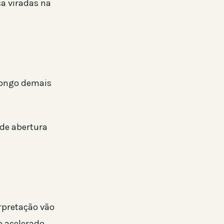
ca viradas na
longo demais
 de abertura
rpretação vão
o acelerado.