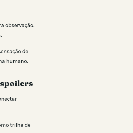
ra observação.
.
 sensação de
rama humano.
spoilers
onectar
mo trilha de