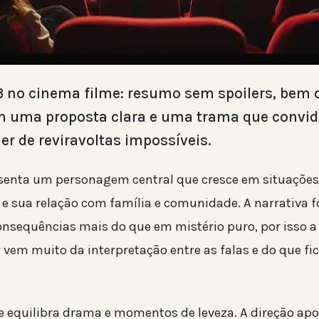
 no cinema filme: resumo sem spoilers, bem d
 uma proposta clara e uma trama que convid
r de reviravoltas impossíveis.
esenta um personagem central que cresce em situaçõe
 e sua relação com família e comunidade. A narrativa 
onsequências mais do que em mistério puro, por isso a
 vem muito da interpretação entre as falas e do que fi
e equilibra drama e momentos de leveza. A direção ap