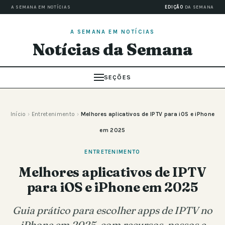
A SEMANA EM NOTÍCIAS
EDIÇÃO
DA SEMANA
A SEMANA EM NOTÍCIAS
Notícias da Semana
SEÇÕES
Início
›
Entretenimento
›
Melhores aplicativos de IPTV para iOS e iPhone
em 2025
ENTRETENIMENTO
Melhores aplicativos de IPTV
para iOS e iPhone em 2025
Guia prático para escolher apps de IPTV no
iPhone em 2025, com recursos, passos e