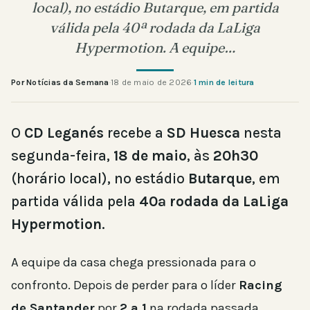
local), no estádio Butarque, em partida
válida pela 40ª rodada da LaLiga
Hypermotion. A equipe…
Por Notícias da Semana
·
18 de maio de 2026
·
1 min de leitura
O
CD Leganés
recebe a
SD Huesca
nesta
segunda-feira,
18 de maio
, às
20h30
(horário local), no estádio
Butarque
, em
partida válida pela
40ª rodada da LaLiga
Hypermotion
.
A equipe da casa chega pressionada para o
confronto. Depois de perder para o líder
Racing
de Santander
por
2 a 1
na rodada passada,