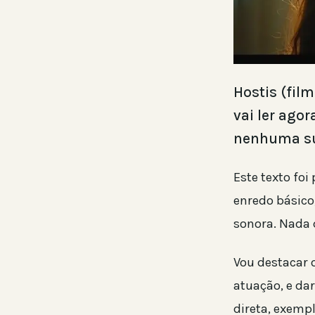
Hostis (fil
vai ler ago
nenhuma su
Este texto fo
enredo básico,
sonora. Nada 
Vou destacar 
atuação, e da
direta, exempl