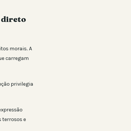
 direto
tos morais. A
que carregam
ção privilegia
 expressão
s terrosos e