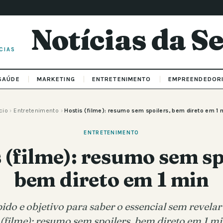
Notícias da 
CIAS
SAÚDE
MARKETING
ENTRETENIMENTO
EMPREENDEDOR
cio
›
Entretenimento
›
Hostis (filme): resumo sem spoilers, bem direto em 1 
ENTRETENIMENTO
 (filme): resumo sem sp
bem direto em 1 min
do e objetivo para saber o essencial sem revel
 (filme): resumo sem spoilers, bem direto em 1 mi