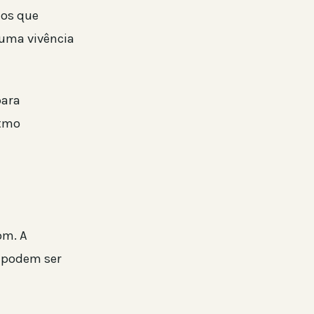
dos que
 uma vivência
para
itmo
om. A
 podem ser