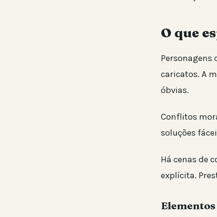
O que es
Personagens c
caricatos. A 
óbvias.
Conflitos mor
soluções fáce
Há cenas de c
explícita. Pre
Elementos 