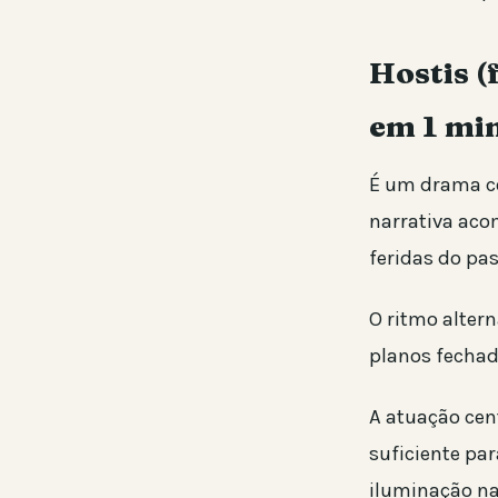
Hostis (
em 1 mi
É um drama co
narrativa aco
feridas do pa
O ritmo alter
planos fechad
A atuação cen
suficiente par
iluminação nat