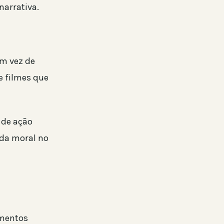
arrativa.
em vez de
e filmes que
 de ação
ida moral no
imentos