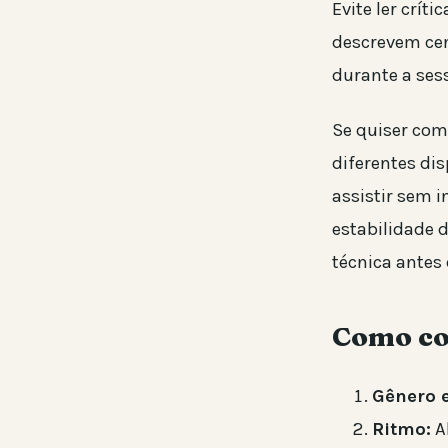
Evite ler crít
descrevem cen
durante a ses
Se quiser co
diferentes dis
assistir sem 
estabilidade 
técnica antes 
Como con
Gênero 
Ritmo:
A