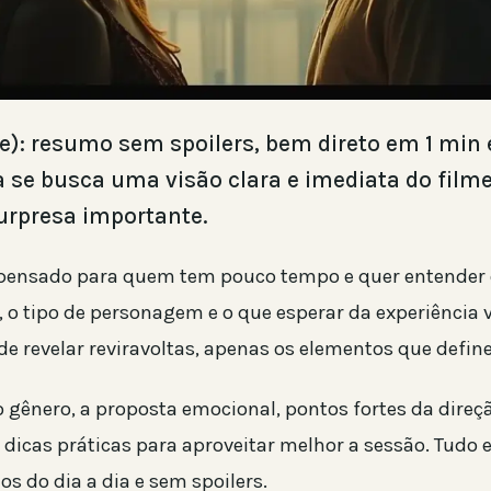
me): resumo sem spoilers, bem direto em 1 min 
ra se busca uma visão clara e imediata do film
rpresa importante.
i pensado para quem tem pouco tempo e quer entender 
 o tipo de personagem e o que esperar da experiência v
de revelar reviravoltas, apenas os elementos que defin
o gênero, a proposta emocional, pontos fortes da direç
r dicas práticas para aproveitar melhor a sessão. Tud
os do dia a dia e sem spoilers.