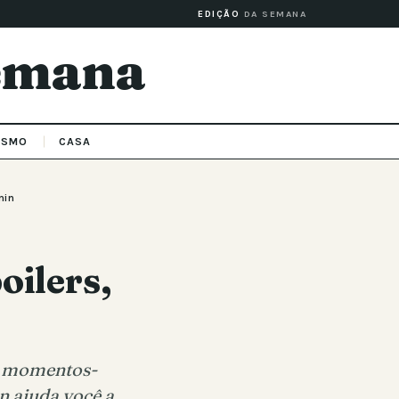
EDIÇÃO
DA SEMANA
Semana
ISMO
CASA
min
oilers,
ar momentos-
n ajuda você a