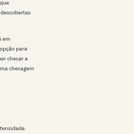
 que
 descobertas
m em
r opção para
er checar a
m uma checagem
tensidade.