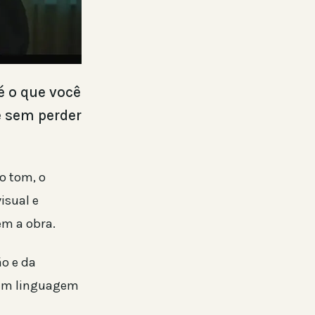
é o que você
e sem perder
o tom, o
isual e
em a obra.
ão e da
o em linguagem