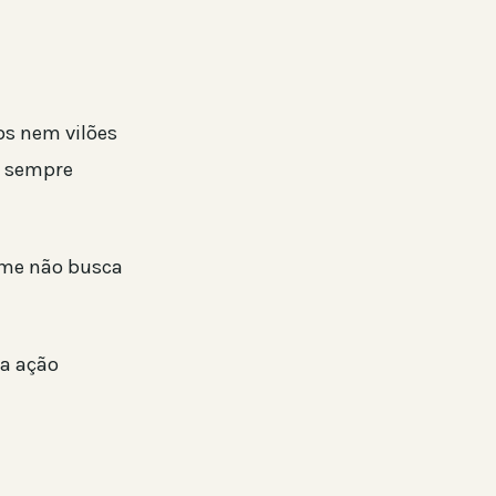
os nem vilões
m sempre
lme não busca
la ação