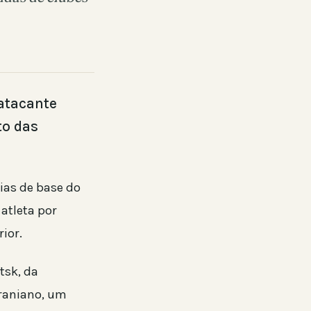
atacante
to das
ias de base do
atleta por
ior.
tsk, da
craniano, um