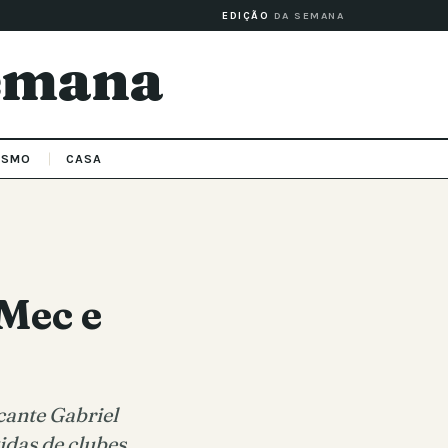
EDIÇÃO
DA SEMANA
Semana
ISMO
CASA
Mec e
ante Gabriel
das de clubes