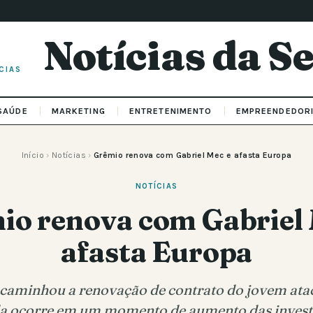
Notícias da 
CIAS
SAÚDE
MARKETING
ENTRETENIMENTO
EMPREENDEDOR
Início
›
Notícias
›
Grêmio renova com Gabriel Mec e afasta Europa
NOTÍCIAS
io renova com Gabriel 
afasta Europa
caminhou a renovação de contrato do jovem atac
a ocorre em um momento de aumento das investi