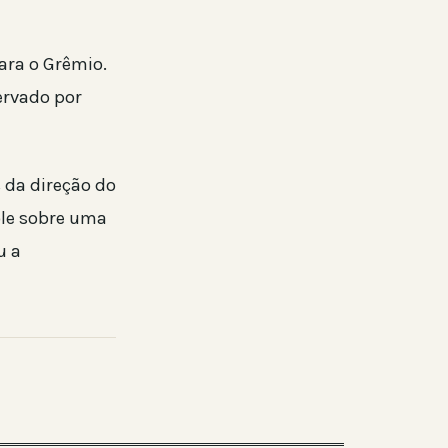
ara o Grêmio.
ervado por
 da direção do
ole sobre uma
u a