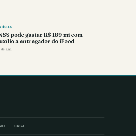
OTÍCIAS
NSS pode gastar R$ 189 mi com
uxílio a entregador do iFood
 de ago.
MO
CASA