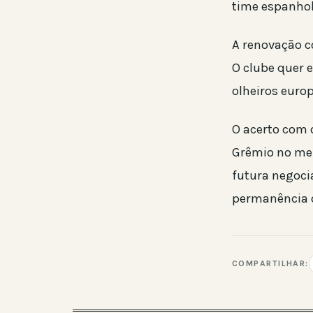
time espanhol
A renovação c
O clube quer e
olheiros eur
O acerto com 
Grêmio no mer
futura negoci
permanência d
COMPARTILHAR: