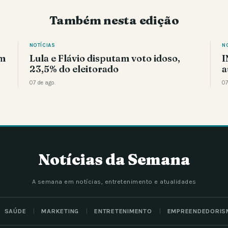
Também nesta edição
NOTÍCIAS
N
am
Lula e Flávio disputam voto idoso,
I
23,5% do eleitorado
a
07 de ago.
07
Notícias da Semana
A semana em notícias, entretenimento e atualidades
SAÚDE
MARKETING
ENTRETENIMENTO
EMPREENDEDORIS