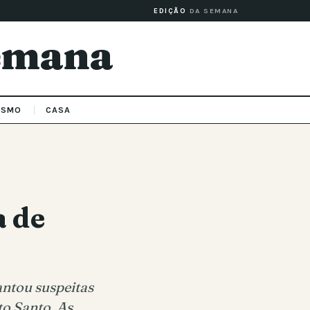
EDIÇÃO
DA SEMANA
Semana
ISMO
CASA
a de
antou suspeitas
to Santo. As