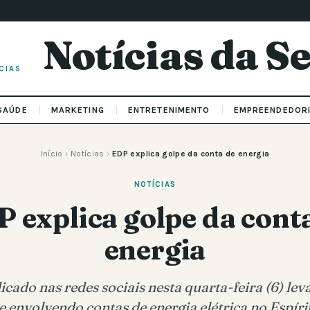
Notícias da 
CIAS
SAÚDE
MARKETING
ENTRETENIMENTO
EMPREENDEDOR
Início
›
Notícias
›
EDP explica golpe da conta de energia
NOTÍCIAS
 explica golpe da cont
energia
cado nas redes sociais nesta quarta-feira (6) lev
 envolvendo contas de energia elétrica no Espíri