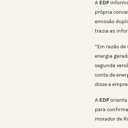
A
EDP
informo
própria conce
emissão dupli
trazia as info
“Em razão de 
energia gerada
segunda versã
conta de ener
disse a empre
A
EDP
orienta
para confirma
morador de Ri