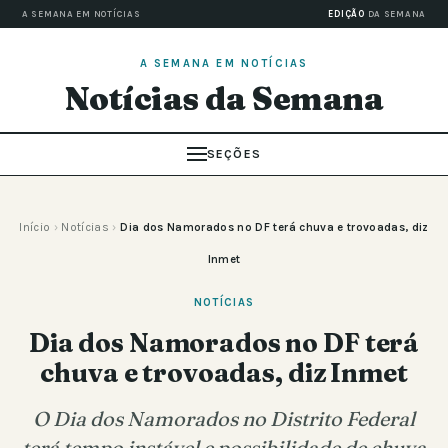
A SEMANA EM NOTÍCIAS
EDIÇÃO
DA SEMANA
A SEMANA EM NOTÍCIAS
Notícias da Semana
SEÇÕES
Início
›
Notícias
›
Dia dos Namorados no DF terá chuva e trovoadas, diz
Inmet
NOTÍCIAS
Dia dos Namorados no DF terá
chuva e trovoadas, diz Inmet
O Dia dos Namorados no Distrito Federal
terá tempo instável e possibilidade de chuva