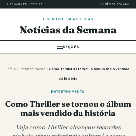
A SEMANA EM NOTÍCIAS
EDIÇÃO
DA SEMANA
A SEMANA EM NOTÍCIAS
Notícias da Semana
SEÇÕES
Início
›
Entretenimento
›
Como Thriller se tornou o álbum mais vendido
da história
ENTRETENIMENTO
Como Thriller se tornou o álbum
mais vendido da história
Veja como Thriller alcançou recordes
globais, virou referência cultural e segue