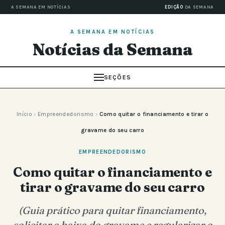
A SEMANA EM NOTÍCIAS
EDIÇÃO
DA SEMANA
A SEMANA EM NOTÍCIAS
Notícias da Semana
SEÇÕES
Início
›
Empreendedorismo
›
Como quitar o financiamento e tirar o
gravame do seu carro
EMPREENDEDORISMO
Como quitar o financiamento e
tirar o gravame do seu carro
(Guia prático para quitar financiamento,
solicitar a baixa do gravame e regularizar o