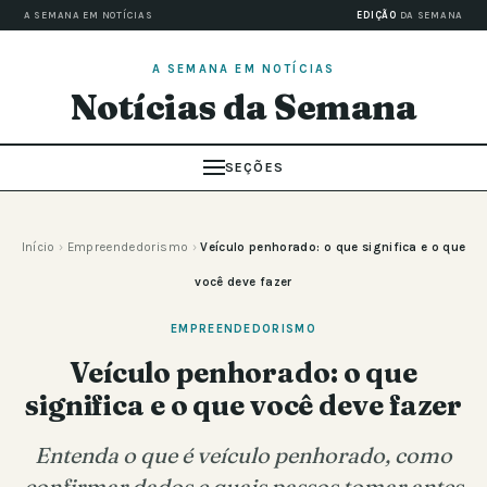
A SEMANA EM NOTÍCIAS
EDIÇÃO
DA SEMANA
A SEMANA EM NOTÍCIAS
Notícias da Semana
SEÇÕES
Início
›
Empreendedorismo
›
Veículo penhorado: o que significa e o que
você deve fazer
EMPREENDEDORISMO
Veículo penhorado: o que
significa e o que você deve fazer
Entenda o que é veículo penhorado, como
confirmar dados e quais passos tomar antes