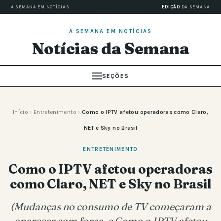
A SEMANA EM NOTÍCIAS
EDIÇÃO
DA SEMANA
A SEMANA EM NOTÍCIAS
Notícias da Semana
SEÇÕES
Início
›
Entretenimento
›
Como o IPTV afetou operadoras como Claro,
NET e Sky no Brasil
ENTRETENIMENTO
Como o IPTV afetou operadoras
como Claro, NET e Sky no Brasil
(Mudanças no consumo de TV começaram a
aparecer com força, e Como o IPTV afetou