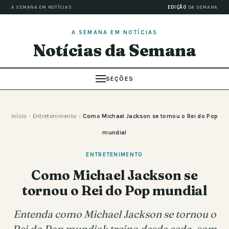
A SEMANA EM NOTÍCIAS
EDIÇÃO
DA SEMANA
A SEMANA EM NOTÍCIAS
Notícias da Semana
SEÇÕES
Início
›
Entretenimento
›
Como Michael Jackson se tornou o Rei do Pop
mundial
ENTRETENIMENTO
Como Michael Jackson se
tornou o Rei do Pop mundial
Entenda como Michael Jackson se tornou o
Rei do Pop mundial: treino desde cedo, som