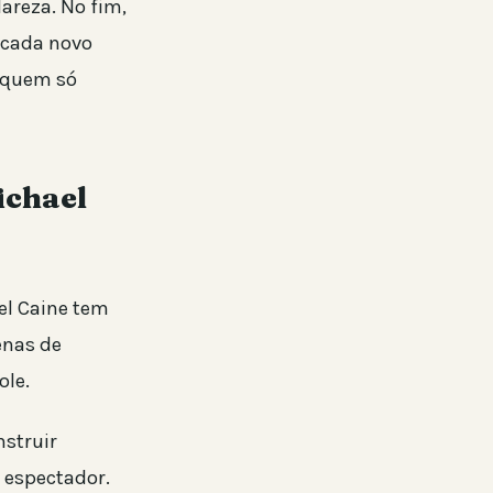
lareza. No fim,
 cada novo
 quem só
ichael
ael Caine tem
enas de
ole.
nstruir
 espectador.