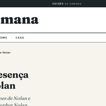
EDIÇÃO
DA SEMANA
Semana
ISMO
CASA
de Nolan
esença
olan
mes de Nolan e
stopher Nolan.