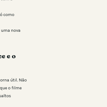
só como
ir uma nova
e e o
orna útil. Não
 que o filme
saltos