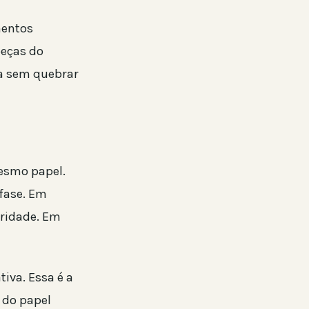
mentos
peças do
va sem quebrar
mesmo papel.
fase. Em
oridade. Em
iva. Essa é a
 do papel