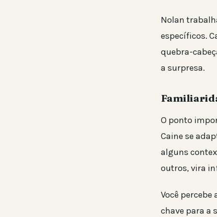
Nolan trabalh
específicos. C
quebra-cabeça
a surpresa.
Familiarid
O ponto impor
Caine se adap
alguns context
outros, vira 
Você percebe 
chave para a 