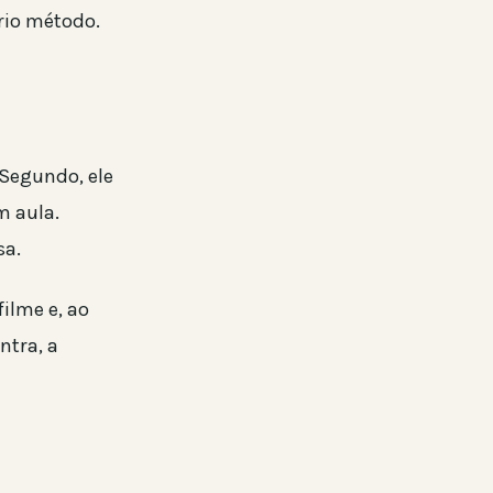
rio método.
 Segundo, ele
m aula.
sa.
ilme e, ao
tra, a