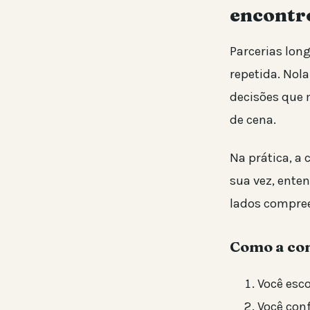
encontr
Parcerias lon
repetida. Nol
decisões que 
de cena.
Na prática, a 
sua vez, ente
lados compree
Como a con
Você esc
Você con