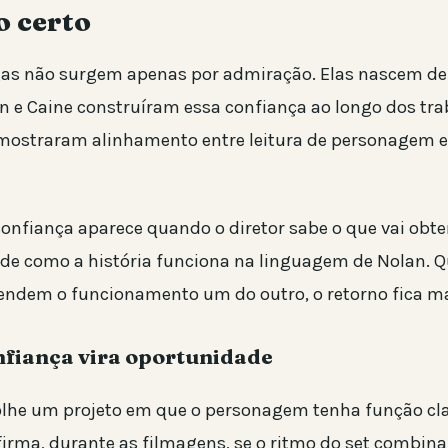
o certo
gas não surgem apenas por admiração. Elas nascem de
an e Caine construíram essa confiança ao longo dos tr
mostraram alinhamento entre leitura de personagem 
confiança aparece quando o diretor sabe o que vai obter.
nde como a história funciona na linguagem de Nolan. 
ndem o funcionamento um do outro, o retorno fica mai
fiança vira oportunidade
olhe um projeto em que o personagem tenha função cla
firma, durante as filmagens, se o ritmo do set combin