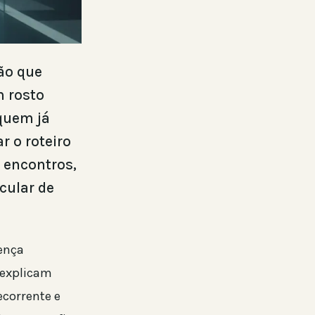
ão que
m rosto
 quem já
r o roteiro
e encontros,
cular de
sença
 explicam
ecorrente e