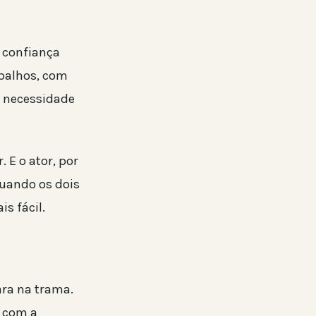
 confiança
abalhos, com
e necessidade
 E o ator, por
Quando os dois
s fácil.
ra na trama.
a com a