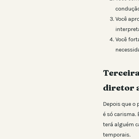
condução
Você apr
interpret
Você fort
necessida
Terceira
diretor 
Depois que o p
é só carisma. 
terá alguém c
temporais.