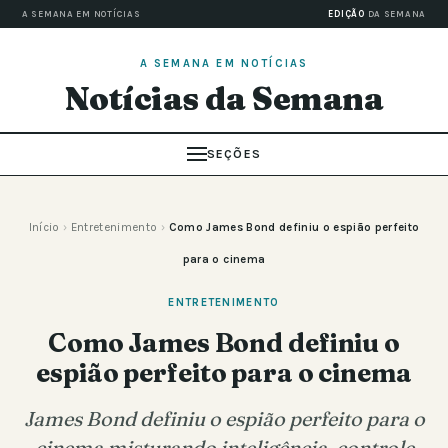
A SEMANA EM NOTÍCIAS
EDIÇÃO
DA SEMANA
A SEMANA EM NOTÍCIAS
Notícias da Semana
SEÇÕES
Início
›
Entretenimento
›
Como James Bond definiu o espião perfeito
para o cinema
ENTRETENIMENTO
Como James Bond definiu o
espião perfeito para o cinema
James Bond definiu o espião perfeito para o
cinema misturando inteligência, controle