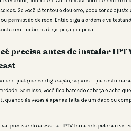
a transmitir, conectar o Chromecast corretamente e res
sicos. Se você já tentou e deu erro, pode ser só ajuste
 ou permissão de rede. Então siga a ordem e vá testan
nta um quebra-cabeça peça por peça.
cê precisa antes de instalar IPT
cast
ar em qualquer configuração, separe o que costuma se
verdade. Sem isso, você fica batendo cabeça e acha qu
, quando às vezes é apenas falta de um dado ou comp
 vai precisar do acesso ao IPTV fornecido pelo seu serv