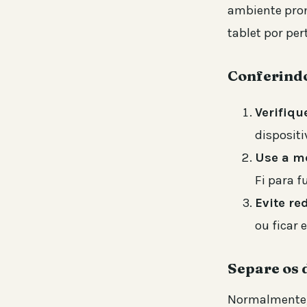
ambiente pron
tablet por pe
Conferindo
Verifiqu
disposit
Use a m
Fi para f
Evite re
ou ficar 
Separe os 
Normalmente, 