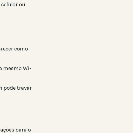
 celular ou
arecer como
no mesmo Wi-
m pode travar
mações para o