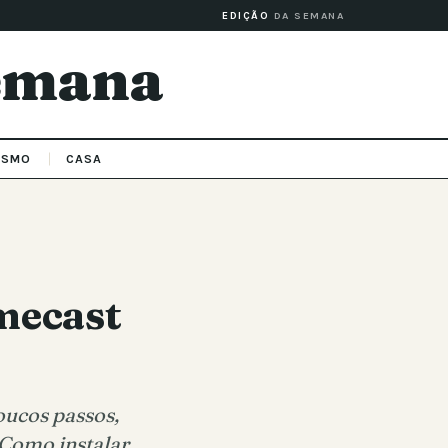
EDIÇÃO
DA SEMANA
Semana
ISMO
CASA
mecast
oucos passos,
 Como instalar