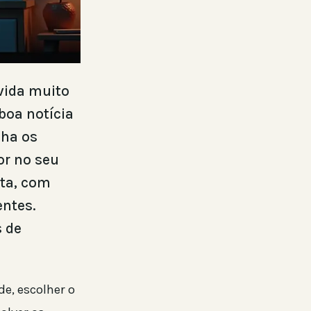
vida muito
boa notícia
nha os
or no seu
eta, com
entes.
 de
de, escolher o