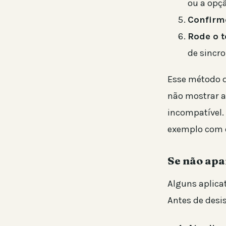
ou a opçã
Confirme
Rode o t
de sincro
Esse método d
não mostrar a
incompatível.
exemplo com 
Se não apa
Alguns aplica
Antes de desi