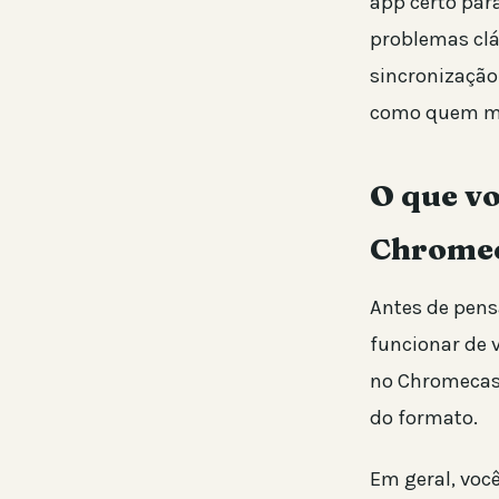
app certo par
problemas clás
sincronização
como quem mo
O que vo
Chrome
Antes de pens
funcionar de 
no Chromecast
do formato.
Em geral, você