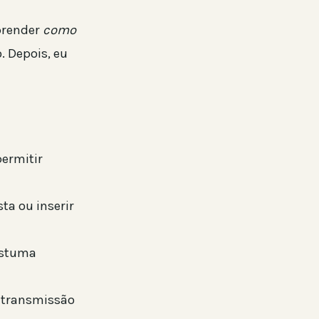
prender
como
. Depois, eu
ermitir
ta ou inserir
ostuma
e transmissão