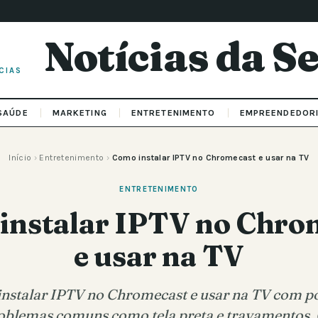
Notícias da 
CIAS
SAÚDE
MARKETING
ENTRETENIMENTO
EMPREENDEDOR
Início
›
Entretenimento
›
Como instalar IPTV no Chromecast e usar na TV
ENTRETENIMENTO
instalar IPTV no Chro
e usar na TV
nstalar IPTV no Chromecast e usar na TV com p
oblemas comuns como tela preta e travamentos.