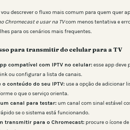
 vou descrever o fluxo mais comum para quem quer a
 no Chromecast e usar na TV
com menos tentativa e erro
alhes para os cenários mais frequentes.
sso para transmitir do celular para a TV
pp compatível com IPTV no celular:
esse app deve p
 link ou configurar a lista de canais.
 o conteúdo do seu IPTV:
use a opção de adicionar lis
orme o que o serviço orienta.
um canal para testar:
um canal com sinal estável c
rápido se o sistema está funcionando.
m transmitir para o Chromecast:
procure o ícone d