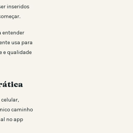
er inseridos
começar.
ra entender
ente usa para
de e qualidade
rática
celular,
único caminho
nal no app