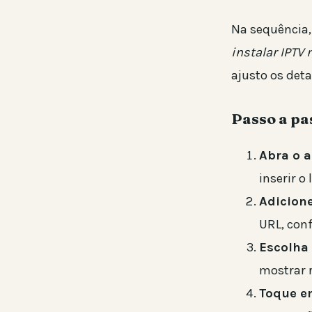
Na sequência,
instalar IPTV
ajusto os det
Passo a pa
Abra o a
inserir o
Adicione
URL, conf
Escolha 
mostrar 
Toque e