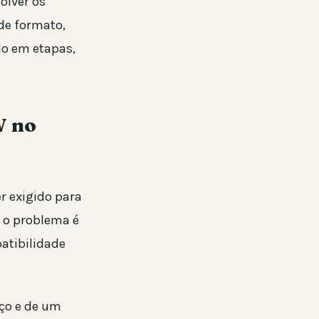
olver os
 de formato,
do em etapas,
V no
r exigido para
e o problema é
atibilidade
iço e de um