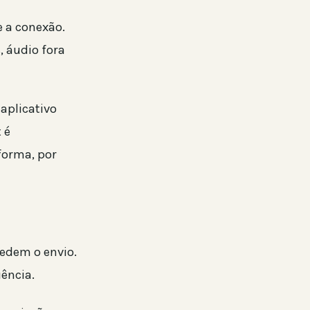
 a conexão.
 áudio fora
aplicativo
 é
forma, por
edem o envio.
ência.