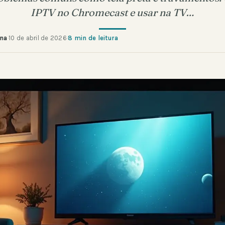
IPTV no Chromecast e usar na TV…
ana
·
10 de abril de 2026
·
8 min de leitura