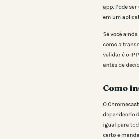
app. Pode ser
em um aplicat
Se você ainda 
como a transm
validar é o IP
antes de decid
Como in
O Chromecast 
dependendo do
igual para to
certo e manda