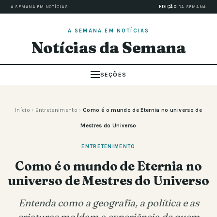
A SEMANA EM NOTÍCIAS
EDIÇÃO
DA SEMANA
A SEMANA EM NOTÍCIAS
Notícias da Semana
SEÇÕES
Início
›
Entretenimento
›
Como é o mundo de Eternia no universo de
Mestres do Universo
ENTRETENIMENTO
Como é o mundo de Eternia no
universo de Mestres do Universo
Entenda como a geografia, a política e as
criaturas moldam a experiência de quem