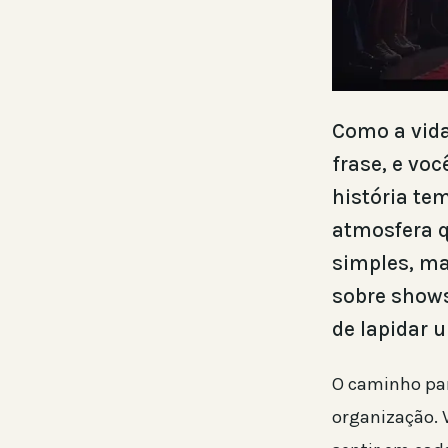
Como a vida
frase, e vo
história tem
atmosfera q
simples, ma
sobre shows
de lapidar u
O caminho par
organização. 