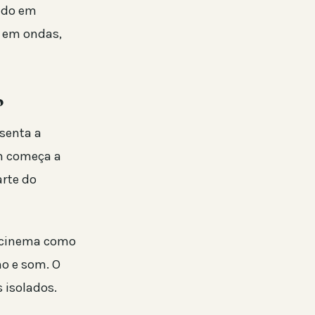
gado em
e em ondas,
o
esenta a
m começa a
arte do
o cinema como
mo e som. O
 isolados.