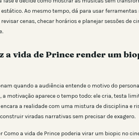
a fase e decide como mostrar as músicas sem transfor
 estático. Ao mesmo tempo, dá para usar ferramenta
e revisar cenas, checar horários e planejar sessões de 
e.
z a vida de Prince render um bio
onam quando a audiência entende o motivo do person
, a motivação aparece o tempo todo: ele cria, testa lim
e encara a realidade com uma mistura de disciplina e ri
construir viradas narrativas sem precisar de exagero.
r Como a vida de Prince poderia virar um biopic no cin