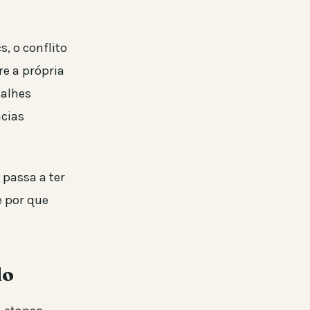
, o conflito
re a própria
talhes
ncias
 passa a ter
e por que
do