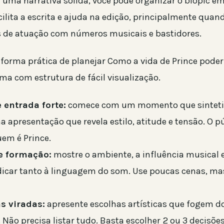
r uma narrativa sólida, você pode organizar o biopic e
acilita a escrita e ajuda na edição, principalmente quan
 de atuação com números musicais e bastidores.
 forma prática de planejar Como a vida de Prince poder
ma com estrutura de fácil visualização.
 entrada forte:
comece com um momento que sintetiz
apresentação que revela estilo, atitude e tensão. O p
uem é Prince.
e formação:
mostre o ambiente, a influência musical 
edicar tanto à linguagem do som. Use poucas cenas, m
s viradas:
apresente escolhas artísticas que fogem d
Não precisa listar tudo. Basta escolher 2 ou 3 decisõe