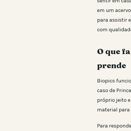
sentir em cad
em um acervo
para assistir 
com qualidad
O que fa
prende
Biopics funci
caso de Prince
próprio jeito 
material para 
Para responde