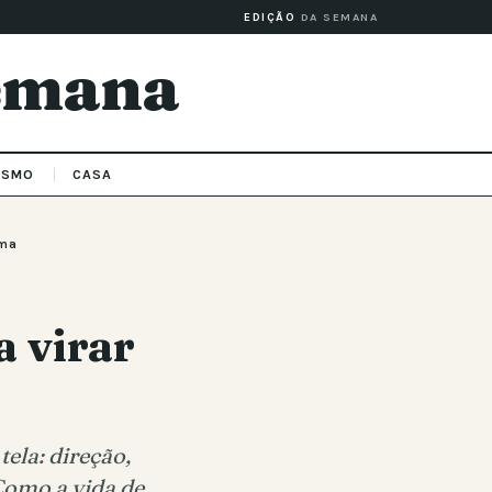
EDIÇÃO
DA SEMANA
Semana
ISMO
CASA
ema
a virar
ela: direção,
 Como a vida de