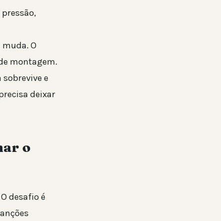
 pressão,
e muda. O
o de montagem.
 sobrevive e
precisa deixar
mar o
O desafio é
canções