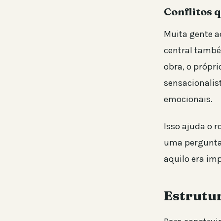
Conflitos 
Muita gente ac
central també
obra, o própr
sensacionalis
emocionais.
Isso ajuda o r
uma pergunta:
aquilo era im
Estrutur