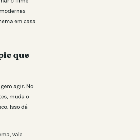
mar o filme
s modernas
cinema em casa
pic que
agem agir. No
ites, muda o
sco. Isso dá
ema, vale