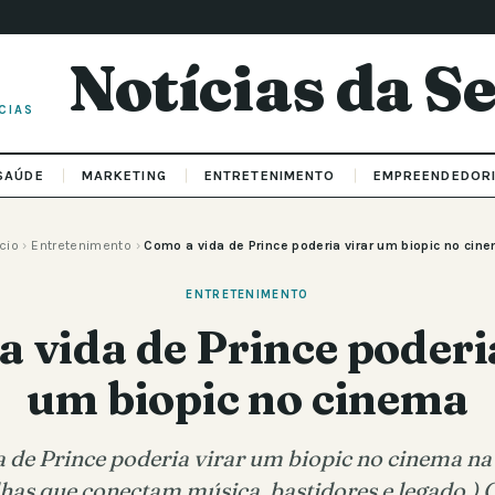
Notícias da 
CIAS
SAÚDE
MARKETING
ENTRETENIMENTO
EMPREENDEDOR
ício
›
Entretenimento
›
Como a vida de Prince poderia virar um biopic no cin
ENTRETENIMENTO
 vida de Prince poderi
um biopic no cinema
 de Prince poderia virar um biopic no cinema na t
lhas que conectam música, bastidores e legado.)