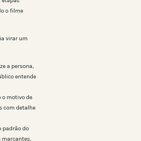
m etapas
do o filme
ia virar um
e a persona,
úblico entende
e o motivo de
as com detalhe
o padrão do
s marcantes.