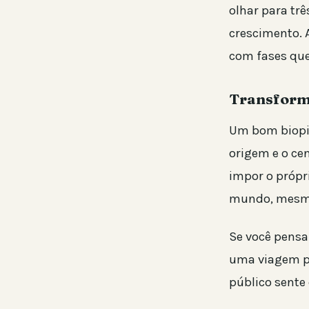
olhar para tr
crescimento. 
com fases que
Transform
Um bom biopic
origem e o ce
impor o própri
mundo, mesm
Se você pensa
uma viagem po
público sente