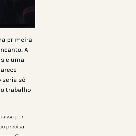
na primeira
encanto. A
das e uma
parece
 seria só
 o trabalho
 passa por
co precisa