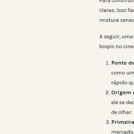
Para construi
claras. Isso f
mistura cenas
A seguir, uma
biopic no cine
Ponto de
como uma 
rápido q
Origem 
ele se d
de olhar.
Primeira
mercado. 