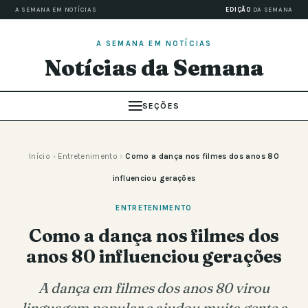
A SEMANA EM NOTÍCIAS
EDIÇÃO
DA SEMANA
A SEMANA EM NOTÍCIAS
Notícias da Semana
SEÇÕES
Início
›
Entretenimento
›
Como a dança nos filmes dos anos 80
influenciou gerações
ENTRETENIMENTO
Como a dança nos filmes dos
anos 80 influenciou gerações
A dança em filmes dos anos 80 virou
linguagem popular e ajudou muita gente a