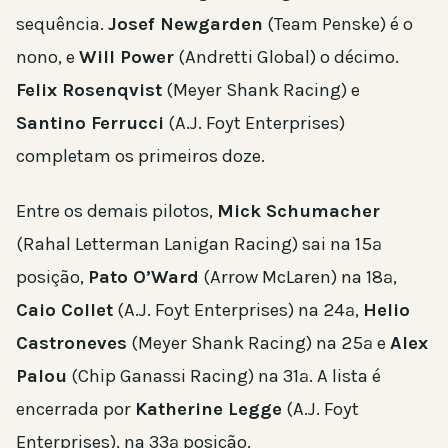
sequência.
Josef Newgarden
(Team Penske) é o
nono, e
Will Power
(Andretti Global) o décimo.
Felix Rosenqvist
(Meyer Shank Racing) e
Santino Ferrucci
(A.J. Foyt Enterprises)
completam os primeiros doze.
Entre os demais pilotos,
Mick Schumacher
(Rahal Letterman Lanigan Racing) sai na 15ª
posição,
Pato O’Ward
(Arrow McLaren) na 18ª,
Caio Collet
(A.J. Foyt Enterprises) na 24ª,
Helio
Castroneves
(Meyer Shank Racing) na 25ª e
Alex
Palou
(Chip Ganassi Racing) na 31ª. A lista é
encerrada por
Katherine Legge
(A.J. Foyt
Enterprises), na 33ª posição.