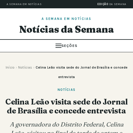
A SEMANA EM NOTÍCIAS
EDIÇÃO
DA SEMANA
A SEMANA EM NOTÍCIAS
Notícias da Semana
SEÇÕES
Início
›
Notícias
›
Celina Leão visita sede do Jornal de Brasília e concede
entrevista
NOTÍCIAS
Celina Leão visita sede do Jornal
de Brasília e concede entrevista
A governadora do Distrito Federal, Celina
Leão, visitou no final da tarde de ontem a