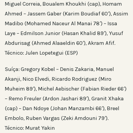
Miguel Correia, Boualem Khoukhi (cap), Homam
Ahmed – Jassem Gaber (Karim Boudiaf 60′), Assim
Madibo (Mohamed Naceur Al Manai 78′) – Issa
Laye – Edmilson Junior (Hasan Khalid 89′), Yusuf
Abdurisag (Ahmed Alaaeldin 60′), Akram Afif.
Técnico: Julen Lopetegui (ESP)
Suíça: Gregory Kobel – Denis Zakaria, Manuel
Akanji, Nico Elvedi, Ricardo Rodriguez (Miro
Muheim 89′), Michel Aebischer (Fabian Rieder 66′)
– Remo Freuler (Ardon Jashari 89′), Granit Xhaka
(cap) – Dan Ndoye (Johan Manzambi 66′), Breel
Embolo, Ruben Vargas (Zeki Amdouni 79′).
Técnico: Murat Yakin