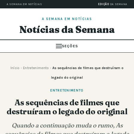
A SEMANA EM NOTÍCIAS
EDIÇÃO
DA SEMANA
A SEMANA EM NOTÍCIAS
Notícias da Semana
SEÇÕES
Início
›
Entretenimento
›
As sequências de filmes que destruíram o
legado do original
ENTRETENIMENTO
As sequências de filmes que
destruíram o legado do original
Quando a continuação muda o rumo, As
sequências de filmes que destruíram o legado