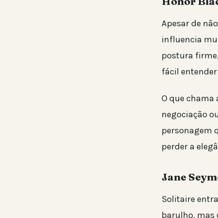
Honor Blac
Apesar de não 
influencia mui
postura firme
fácil entende
O que chama a
negociação ou 
personagem qu
perder a elegâ
Jane Seymo
Solitaire ent
barulho, mas 