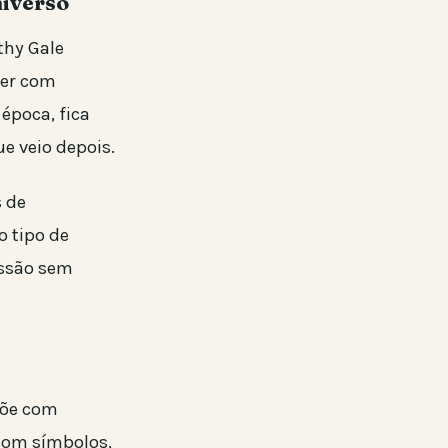
iverso
thy Gale
her com
época, fica
e veio depois.
 de
o tipo de
essão sem
põe com
com símbolos,