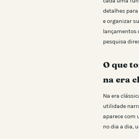
cada uma fun
detalhes para
e organizar s
lançamentos o
pesquisa direc
O que t
na era c
Na era clássi
utilidade narr
aparece com u
no dia a dia,