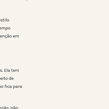
stilo
 tempo
atenção em
. Ela tem
eito de
o fica para
nção, não