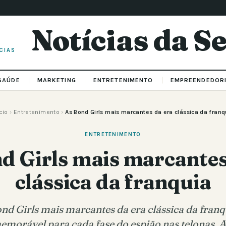
Notícias da 
CIAS
SAÚDE
MARKETING
ENTRETENIMENTO
EMPREENDEDOR
cio
›
Entretenimento
›
As Bond Girls mais marcantes da era clássica da franq
ENTRETENIMENTO
d Girls mais marcantes
clássica da franquia
d Girls mais marcantes da era clássica da franqu
emorável para cada fase do espião nas telonas. A