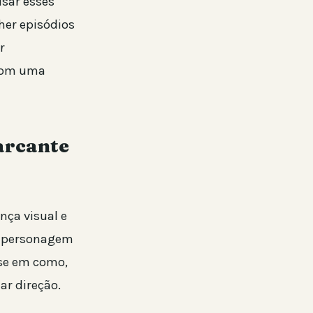
sar esses
her episódios
r
 com uma
arcante
nça visual e
 a personagem
nse em como,
ar direção.