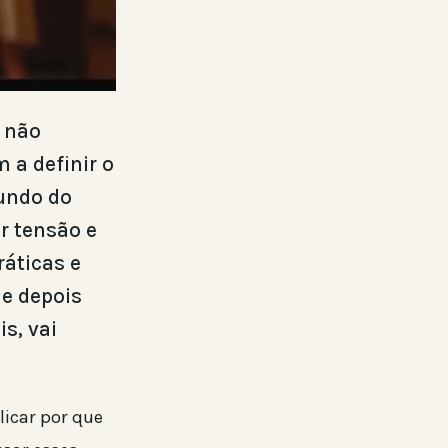
a não
 a definir o
mundo do
r tensão e
áticas e
 e depois
s, vai
licar por que