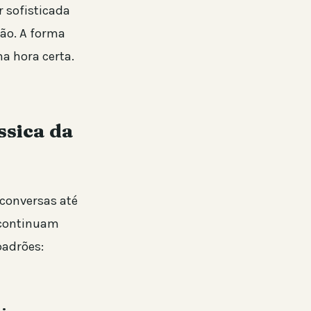
 sofisticada
ção. A forma
a hora certa.
ssica da
 conversas até
s continuam
padrões: