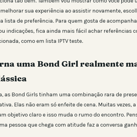
ciona tão bem. Também vou mostrar como você pode u
 melhorar sua experiência ao assistir novamente, escol
ua lista de preferência. Para quem gosta de acompanha
u indicações, fica ainda mais fácil achar referências
ionada, como em lista IPTV teste.
orna uma Bond Girl realmente m
lássica
ca, as Bond Girls tinham uma combinação rara de prese
ativa. Elas não eram só enfeite de cena. Muitas vezes,
m objetivo claro e isso muda o rumo do encontro. Pe
 uma pessoa que chega com atitude faz a conversa ganh