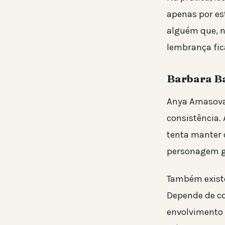
apenas por est
alguém que, 
lembrança fic
Barbara B
Anya Amasova 
consistência.
tenta manter 
personagem g
Também existe
Depende de co
envolvimento 