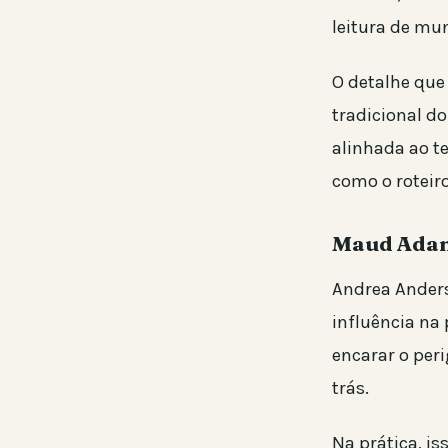
leitura de mu
O detalhe que
tradicional d
alinhada ao t
como o roteir
Maud Adam
Andrea Ander
influência na 
encarar o per
trás.
Na prática, i