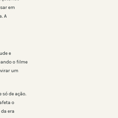
nsar em
. A
ude e
ando o filme
 virar um
 só de ação.
afeta o
 da era