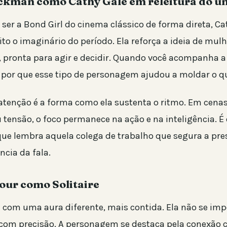
kman como Cathy Gale em releitura do un
ser a Bond Girl do cinema clássico de forma direta, Ca
to o imaginário do período. Ela reforça a ideia de mul
, pronta para agir e decidir. Quando você acompanha a 
r por que esse tipo de personagem ajudou a moldar o qu
tenção é a forma como ela sustenta o ritmo. Em cenas
tensão, o foco permanece na ação e na inteligência. É 
e lembra aquela colega de trabalho que segura a pr
ncia da fala.
ur como Solitaire
ra com uma aura diferente, mais contida. Ela não se im
com precisão. A personagem se destaca pela conexão 