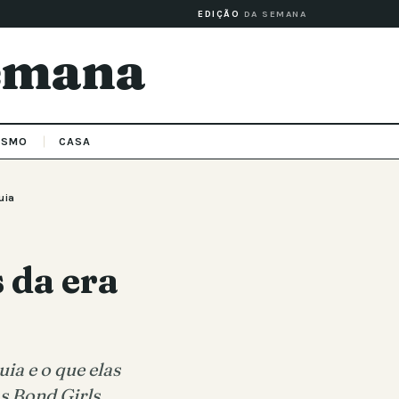
EDIÇÃO
DA SEMANA
Semana
ISMO
CASA
uia
 da era
ia e o que elas
s Bond Girls