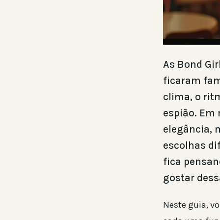
As Bond Gir
ficaram fam
clima, o ri
espião. Em 
elegância,
escolhas dif
fica pensan
gostar dess
Neste guia, v