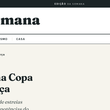
EDIÇÃO
DA SEMANA
Semana
ISMO
CASA
erça
na Copa
ça
e estreias
potências do