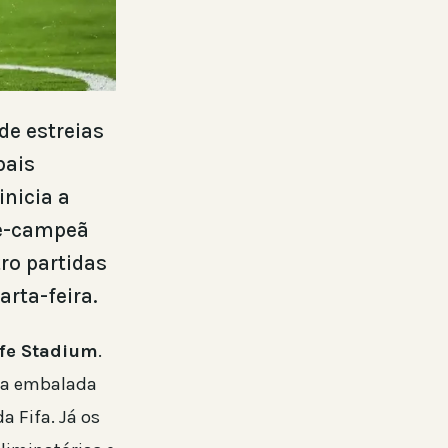
 de estreias
pais
inicia a
ce-campeã
tro partidas
rta-feira.
fe Stadium
.
ega embalada
a Fifa. Já os