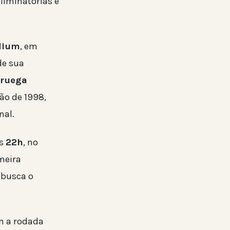
iminatórias e
adium
, em
de sua
ruega
ão de 1998,
nal.
s
22h
, no
imeira
 busca o
m a rodada