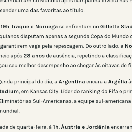
desembarcam no Mundial após campanha invicta nas El
ender uma das favoritas ao título.
s
19h
,
Iraque e Noruega
se enfrentam no
Gillette St
raquianos disputam apenas a segunda Copa do Mundo 
s garantirem vaga pela repescagem. Do outro lado, a
No
rneio após
28 anos
de ausência, repetindo a classificaç
ou seu melhor desempenho ao chegar às oitavas de fi
enda principal do dia, a
Argentina
encara a
Argélia
à
Stadium
, em Kansas City. Líder do ranking da Fifa e pr
Eliminatórias Sul-Americanas, a equipe sul-americana
 mundial.
da de quarta-feira, à
1h
,
Áustria e Jordânia
encerra