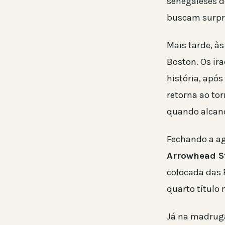
senegaleses 
buscam surpre
Mais tarde, à
Boston. Os i
história, apó
retorna ao to
quando alcanç
Fechando a ag
Arrowhead 
colocada das 
quarto título
Já na madruga