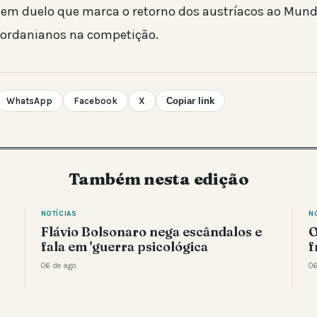
, em duelo que marca o retorno dos austríacos ao Mundi
 jordanianos na competição.
WhatsApp
Facebook
X
Copiar link
Também nesta edição
NOTÍCIAS
N
Flávio Bolsonaro nega escândalos e
O
fala em 'guerra psicológica
f
06 de ago.
06