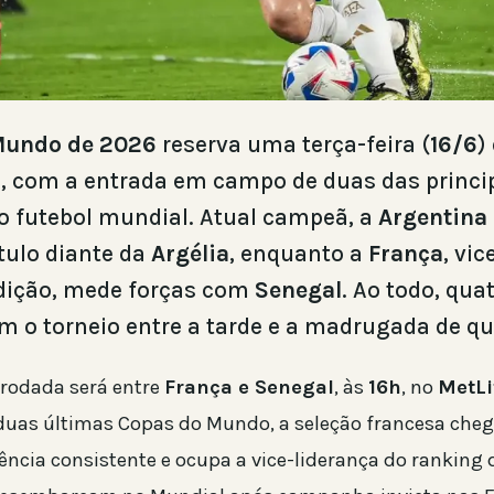
Mundo de 2026
reserva uma terça-feira (
16/6
)
 com a entrada em campo de duas das princi
o futebol mundial. Atual campeã, a
Argentina
ítulo diante da
Argélia
, enquanto a
França
, vi
dição, mede forças com
Senegal
. Ao todo, qua
o torneio entre a tarde e a madrugada de qua
 rodada será entre
França e Senegal
, às
16h
, no
MetLi
 duas últimas Copas do Mundo, a seleção francesa ch
ncia consistente e ocupa a vice-liderança do ranking d