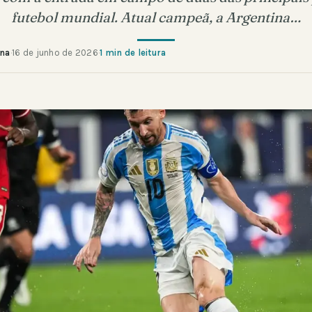
futebol mundial. Atual campeã, a Argentina…
ana
·
16 de junho de 2026
·
1 min de leitura