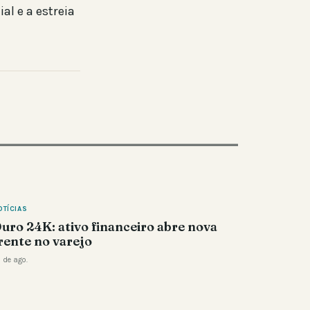
al e a estreia
OTÍCIAS
uro 24K: ativo financeiro abre nova
rente no varejo
 de ago.