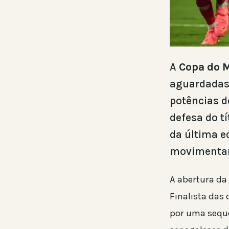
A
Copa do 
aguardadas,
potências d
defesa do t
da última e
movimentam 
A abertura da
Finalista das
por uma sequê