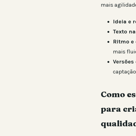
mais agilidad
Ideia e r
Texto na
Ritmo e 
mais flui
Versões
captação
Como esc
para cri
qualida