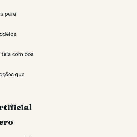
os para
odelos
 tela com boa
opções que
tificial
zero