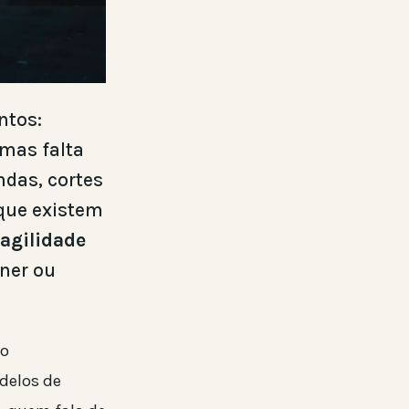
ntos:
 mas falta
ndas, cortes
 que existem
 agilidade
gner ou
do
delos de