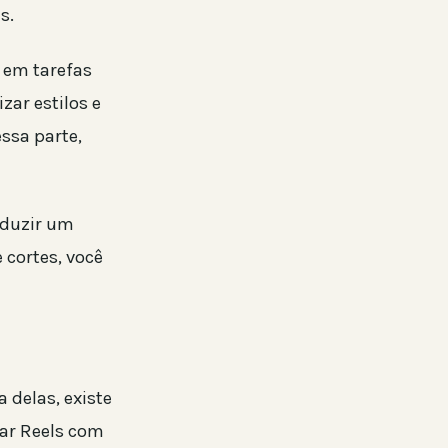
s.
r em tarefas
zar estilos e
ssa parte,
roduzir um
 cortes, você
 delas, existe
iar Reels com