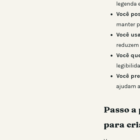
legenda e
Você po
manter p
Você usa
reduzem 
Você qu
legibilid
Você pr
ajudam a
Passo a 
para cri