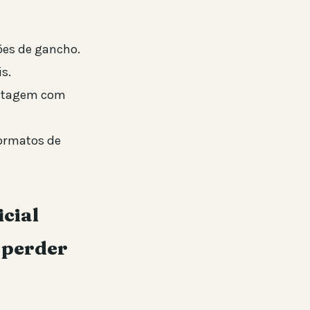
ões de gancho.
s.
ontagem com
formatos de
icial
 perder