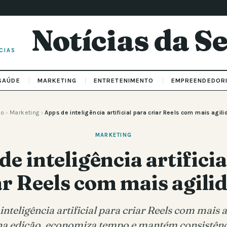
Notícias da 
CIAS
SAÚDE
MARKETING
ENTRETENIMENTO
EMPREENDEDOR
io
›
Marketing
›
Apps de inteligência artificial para criar Reels com mais agil
MARKETING
de inteligência artificia
ar Reels com mais agili
nteligência artificial para criar Reels com mais a
na edição, economiza tempo e mantém consistênci