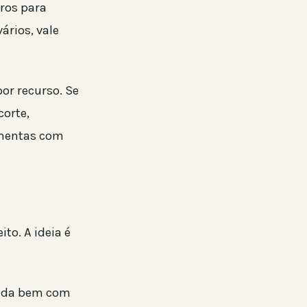
ros para
ários, vale
or recurso. Se
corte,
ramentas com
to. A ideia é
lida bem com