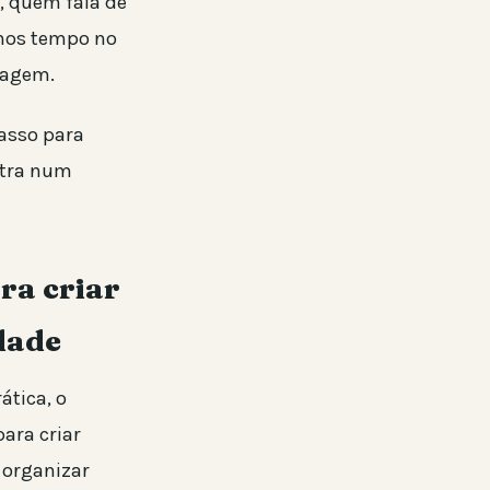
, quem fala de
enos tempo no
sagem.
asso para
entra num
ara criar
dade
ática, o
para criar
 organizar