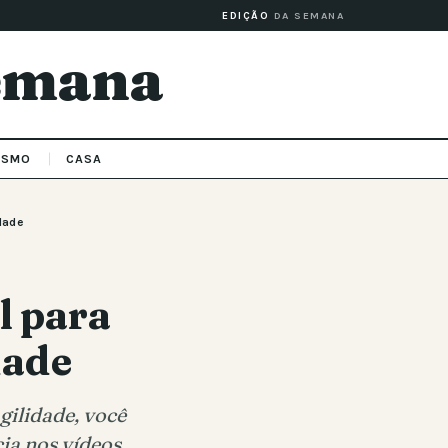
EDIÇÃO
DA SEMANA
Semana
ISMO
CASA
idade
l para
dade
gilidade, você
a nos vídeos.