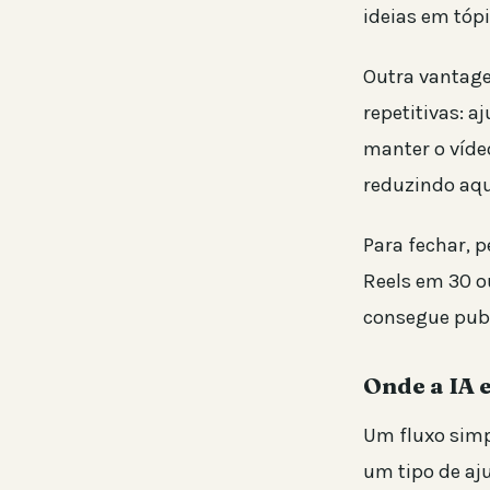
ideias em tóp
Outra vantage
repetitivas: a
manter o víde
reduzindo aqu
Para fechar, p
Reels em 30 ou
consegue publ
Onde a IA 
Um fluxo simp
um tipo de aju