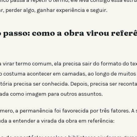
co passa a repetir o termo, ele leva consigo essa estr
ar, perder algo, ganhar experiência e seguir.
 passo: como a obra virou refer
 virar termo comum, ela precisa sair do formato do tex
sso costuma acontecer em camadas, ao longo de muitos 
stória precisa ser conhecida. Depois, precisa ser reconta
itada como imagem para outros assuntos.
ero, a permanência foi favorecida por três fatores. A s
uda a entender a virada da obra em referência: