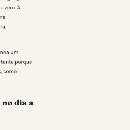
o zero. A
ona
ra,
ganha um
rtante porque
s, como
 no dia a