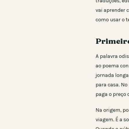
traduções, ed
vai aprender 
como usar o t
Primeiro
A palavra odi
ao poema co
jornada longa,
para casa. No
paga o preço 
Na origem, po
viagem. É a s