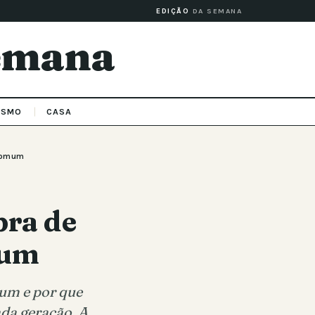
EDIÇÃO
DA SEMANA
Semana
ISMO
CASA
 comum
bra de
mum
um e por que
cada geração. A