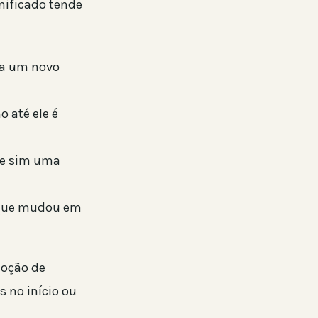
nificado tende
ia um novo
 até ele é
 e sim uma
 que mudou em
noção de
 no início ou