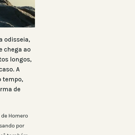
a odisseia,
e chega ao
tos longos,
caso. A
o tempo,
orma de
ra de Homero
ssando por