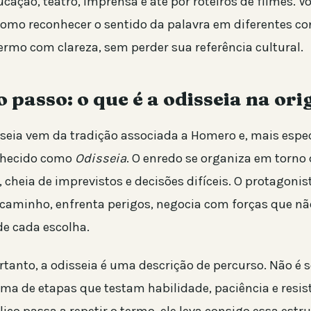
ucação, teatro, imprensa e até por roteiros de filmes.
como reconhecer o sentido da palavra em diferentes co
ermo com clareza, sem perder sua referência cultural.
 passo: o que é a odisseia na or
sseia vem da tradição associada a Homero e, mais espe
nhecido como
Odisseia
. O enredo se organiza em torno
 cheia de imprevistos e decisões difíceis. O protagonis
 caminho, enfrenta perigos, negocia com forças que nã
de cada escolha.
rtanto, a odisseia é uma descrição de percurso. Não é
oma de etapas que testam habilidade, paciência e resis