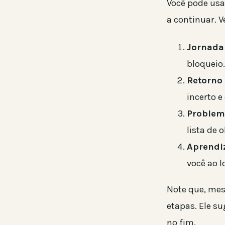
Você pode usa
a continuar. V
Jornada
bloqueio.
Retorno d
incerto e
Problem
lista de 
Aprendiz
você ao l
Note que, mes
etapas. Ele s
no fim.