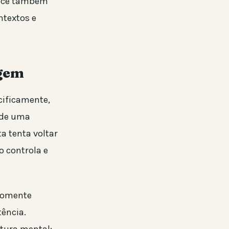
 Você também
ntextos e
igem
cificamente,
 de uma
ta tenta voltar
o controla e
 somente
tência.