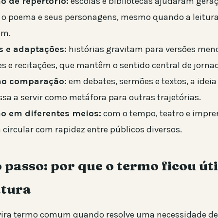
 de repertório:
escolas e bibliotecas ajudaram gera
 o poema e seus personagens, mesmo quando a leitura
um.
s e adaptações:
histórias gravitam para versões meno
s e recitações, que mantêm o sentido central de jorna
o comparação:
em debates, sermões e textos, a ideia
assa a servir como metáfora para outras trajetórias.
o em diferentes meios:
com o tempo, teatro e impr
 circular com rapidez entre públicos diversos.
 passo: por que o termo ficou úti
atura
vira termo comum quando resolve uma necessidade de