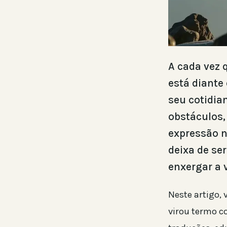
A cada vez 
está diante
seu cotidia
obstáculos,
expressão n
deixa de se
enxergar a 
Neste artigo,
virou termo c