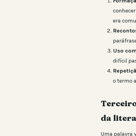
Formação
conhecer
era com
Reconto
paráfrase
Uso com
difícil p
Repetiçã
o termo a
Terceiro
da liter
Uma palavra 