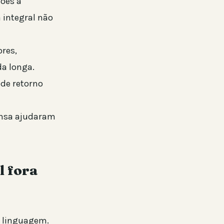
ções a
 integral não
res,
da longa.
 de retorno
ensa ajudaram
l fora
 linguagem.