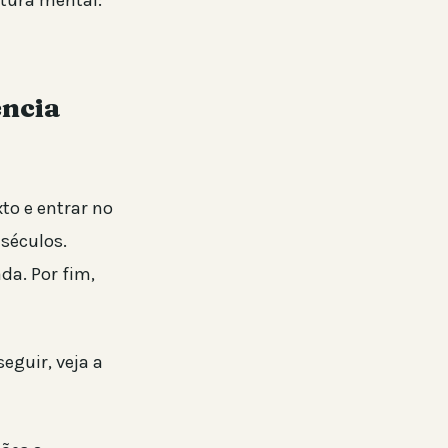
utura mental:
ência
to e entrar no
séculos.
da. Por fim,
eguir, veja a