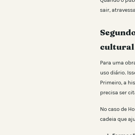
Quando o públi
sair, atravess
Segundo
cultural
Para uma obra
uso diário. I
Primeiro, a hi
precisa ser c
No caso de Hom
cadeia que aj