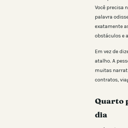
Você precisa 
palavra odiss
exatamente ass
obstáculos e 
Em vez de dize
atalho. A pes
muitas narrat
contratos, vi
Quarto p
dia