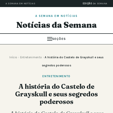
A SEMANA EM NOTÍCIAS
EDIÇÃO
DA SEMANA
A SEMANA EM NOTÍCIAS
Notícias da Semana
SEÇÕES
Início
›
Entretenimento
›
A história do Castelo de Grayskull e seus
segredos poderosos
ENTRETENIMENTO
A história do Castelo de
Grayskull e seus segredos
poderosos