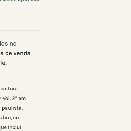
dos no
ma de venda
le,
 cantora
 Vol. 2” em
 paulista,
tubro, em
ue inclui