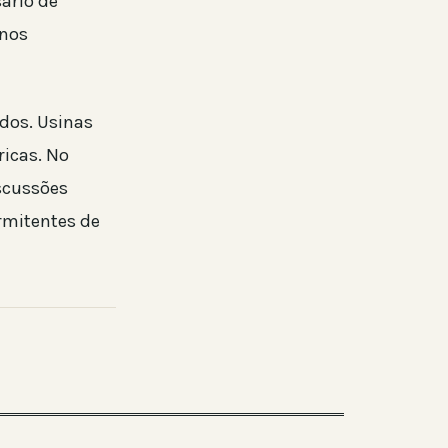
ário de
inos
dos. Usinas
ricas. No
iscussões
rmitentes de