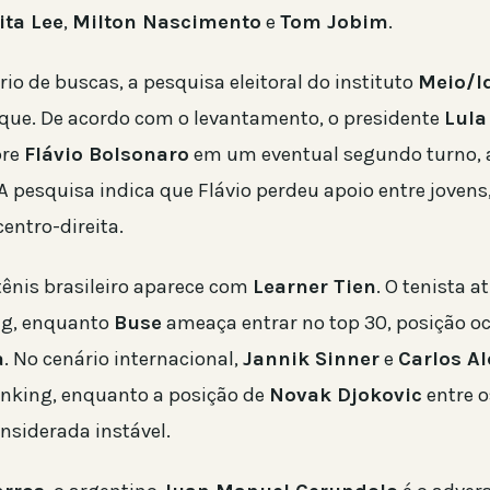
ita Lee
,
Milton Nascimento
e
Tom Jobim
.
io de buscas, a pesquisa eleitoral do instituto
Meio/I
ue. De acordo com o levantamento, o presidente
Lula
bre
Flávio Bolsonaro
em um eventual segundo turno, 
A pesquisa indica que Flávio perdeu apoio entre jovens
centro-direita.
tênis brasileiro aparece com
Learner Tien
. O tenista a
ng, enquanto
Buse
ameaça entrar no top 30, posição o
a
. No cenário internacional,
Jannik Sinner
e
Carlos Al
nking, enquanto a posição de
Novak Djokovic
entre o
nsiderada instável.