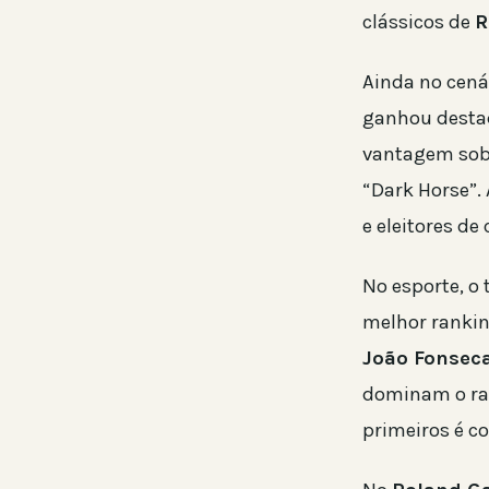
clássicos de
R
Ainda no cenár
ganhou destaq
vantagem so
“Dark Horse”. 
e eleitores de 
No esporte, o 
melhor ranki
João Fonsec
dominam o ra
primeiros é co