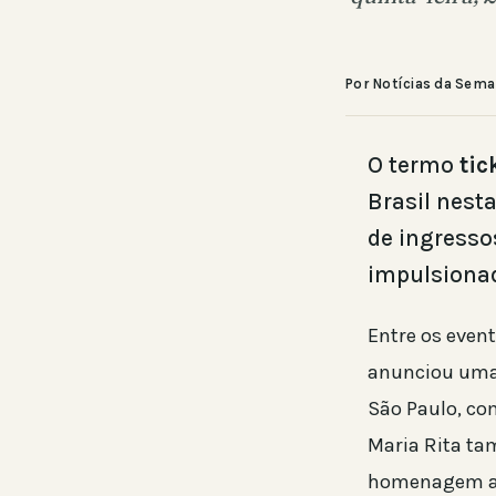
Por Notícias da Sem
O termo
tic
Brasil nest
de ingresso
impulsionad
Entre os even
anunciou uma 
São Paulo, co
Maria Rita ta
homenagem 