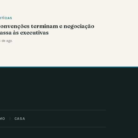
OTÍCIAS
onvenções terminam e negociação
assa às executivas
 de ago.
MO
CASA