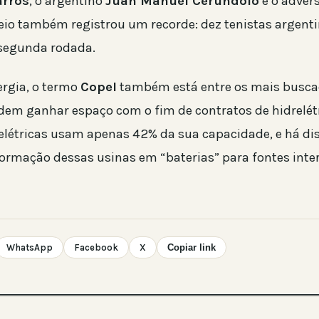
arros
, o argentino
Juan Manuel Cerundolo
é o advers
neio também registrou um recorde: dez tenistas argent
segunda rodada.
ergia, o termo
Copel
também está entre os mais busca
odem ganhar espaço com o fim de contratos de hidrelét
drelétricas usam apenas 42% da sua capacidade, e há d
formação dessas usinas em “baterias” para fontes inte
WhatsApp
Facebook
X
Copiar link