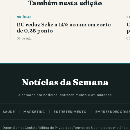
Também nesta edição
NOTÍCIAS
N
BC reduz Selic a 14% ao ano em corte
C
de 0,25 ponto
p
06 de ago.
05
Notícias da Semana
A semana em notícias, entretenimento e atualidades
SAÚDE
MARKETING
ENTRETENIMENTO
EMPREENDEDORIS
Quem Somos
Contato
Política de Privacidade
Termos de Uso
Índice de matérias