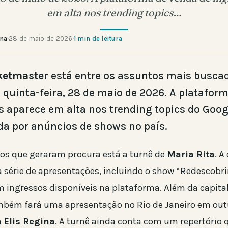
em alta nos trending topics…
ana
·
28 de maio de 2026
·
1 min de leitura
ketmaster
está entre os assuntos mais busca
a quinta-feira, 28 de maio de 2026. A platafor
s aparece em alta nos trending topics do Goog
a por anúncios de shows no país.
tos que geraram procura está a turnê de
Maria Rita
. A
série de apresentações, incluindo o show “Redescobrir
m ingressos disponíveis na plataforma. Além da capital
mbém fará uma apresentação no Rio de Janeiro em ou
a
Elis Regina
. A turnê ainda conta com um repertório q