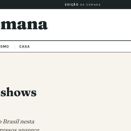
EDIÇÃO
DA SEMANA
Semana
ISMO
CASA
a shows
 Brasil nesta
gressos aparece