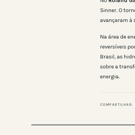
No
Roland G
Sinner. O tor
avançaram à 
Na área de en
reversíveis p
Brasil, as hi
sobre a trans
energia.
COMPARTILHAR: