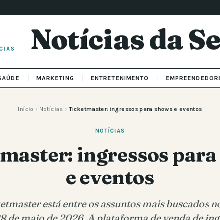
Notícias da 
CIAS
SAÚDE
MARKETING
ENTRETENIMENTO
EMPREENDEDOR
Início
›
Notícias
›
Ticketmaster: ingressos para shows e eventos
NOTÍCIAS
master: ingressos par
e eventos
etmaster está entre os assuntos mais buscados no
28 de maio de 2026. A plataforma de venda de in