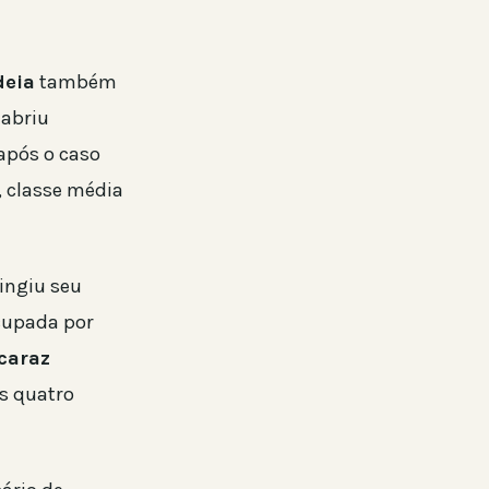
deia
também
abriu
após o caso
, classe média
tingiu seu
cupada por
caraz
s quatro