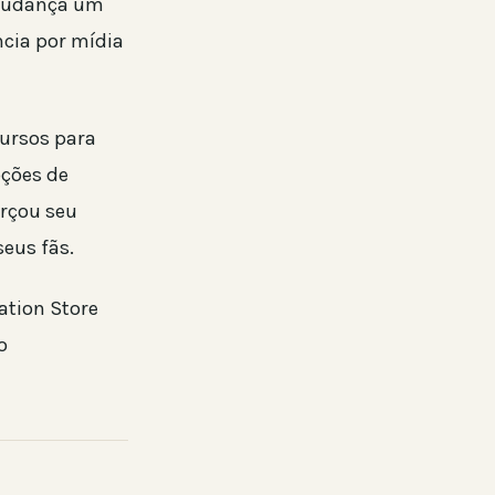
 mudança um
ncia por mídia
ursos para
pções de
orçou seu
eus fãs.
ation Store
o