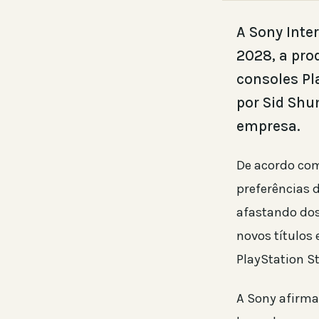
A Sony Inte
2028, a pro
consoles Pl
por Sid Shu
empresa.
De acordo com
preferências 
afastando dos 
novos títulos
PlayStation S
A Sony afirma