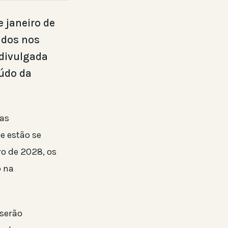
e janeiro de
ados nos
 divulgada
eúdo da
nas
e estão se
ro de 2028, os
o na
 serão