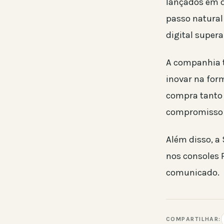
lançados em d
passo natural 
digital super
A companhia t
inovar na for
compra tanto 
compromisso e
Além disso, a
nos consoles 
comunicado.
COMPARTILHAR: