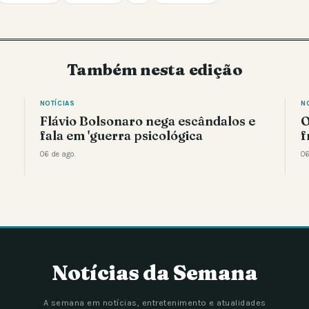
Também nesta edição
NOTÍCIAS
N
Flávio Bolsonaro nega escândalos e
O
fala em 'guerra psicológica
f
06 de ago.
06
Notícias da Semana
A semana em notícias, entretenimento e atualidades