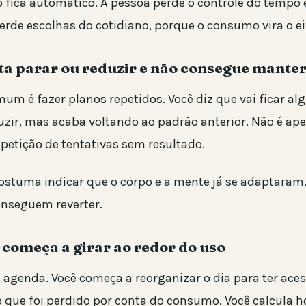
o fica automático. A pessoa perde o controle do tempo 
rde escolhas do cotidiano, porque o consumo vira o ei
nta parar ou reduzir e não consegue mante
um é fazer planos repetidos. Você diz que vai ficar al
uzir, mas acaba voltando ao padrão anterior. Não é ap
epetição de tentativas sem resultado.
ostuma indicar que o corpo e a mente já se adaptaram. 
nseguem reverter.
 começa a girar ao redor do uso
 agenda. Você começa a reorganizar o dia para ter aces
o que foi perdido por conta do consumo. Você calcula ho