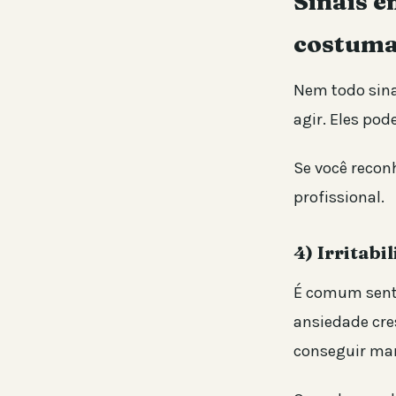
Sinais 
costuma
Nem todo sina
agir. Eles po
Se você recon
profissional.
4) Irritab
É comum senti
ansiedade cre
conseguir man