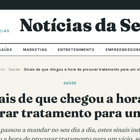
Notícias da 
CIAS
SAÚDE
MARKETING
ENTRETENIMENTO
EMPREENDEDOR
cio
›
Saúde
›
Sinais de que chegou a hora de procurar tratamento para um ví
SAÚDE
ais de que chegou a hor
rar tratamento para um
assou a mandar no seu dia a dia, estes sinais in
 a hora de procurar tratamento para um vício, s