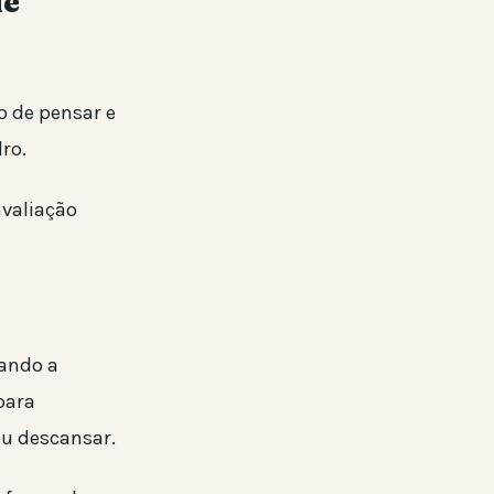
ue
o de pensar e
ro.
avaliação
uando a
para
ou descansar.