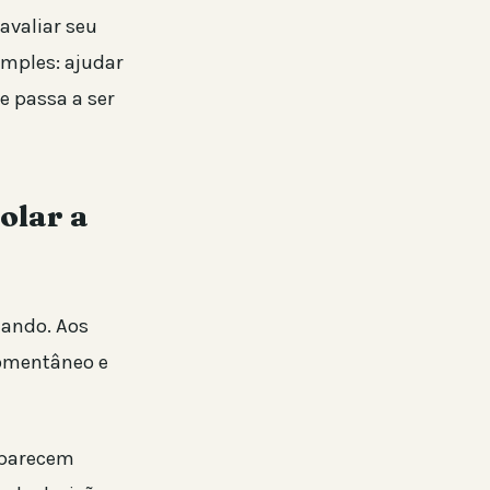
avaliar seu
imples: ajudar
e passa a ser
olar a
mando. Aos
momentâneo e
aparecem