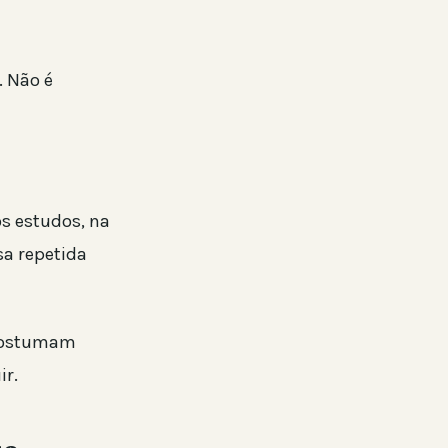
. Não é
s estudos, na
sa repetida
 costumam
ir.