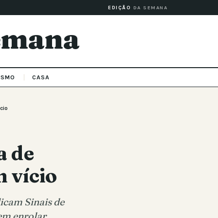
EDIÇÃO
DA SEMANA
Semana
ISMO
CASA
cio
a de
 vício
dicam Sinais de
em enrolar.