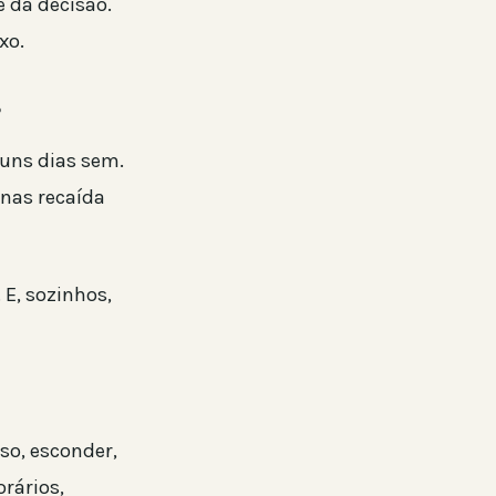
e da decisão.
xo.
r
guns dias sem.
enas recaída
E, sozinhos,
so, esconder,
rários,