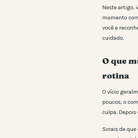
Neste artigo,
momento com c
você a reconh
cuidado.
O que mu
rotina
O vício geral
poucos, o com
culpa. Depois 
Sinais de que