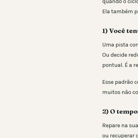
quando o cicl
Ela também pe
1) Você te
Uma pista com
Ou decide red
pontual. É a r
Esse padrão c
muitos não co
2) O tempo
Repare na sua
ou recuperar 