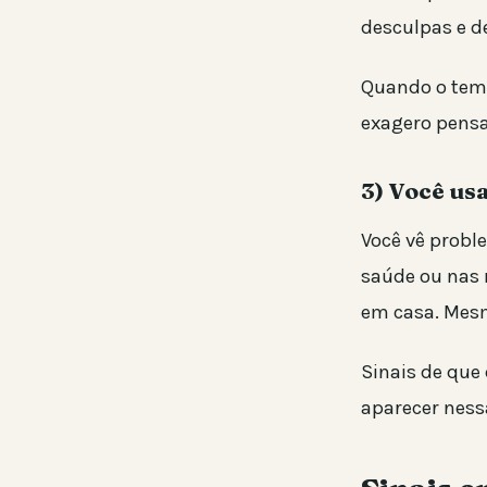
desculpas e d
Quando o tempo
exagero pensa
3) Você u
Você vê probl
saúde ou nas 
em casa. Mes
Sinais de que
aparecer nessa