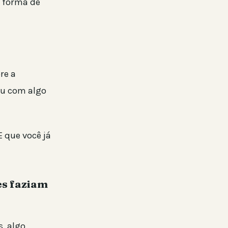
a forma de
re a
ou com algo
E que você já
es faziam
s, algo