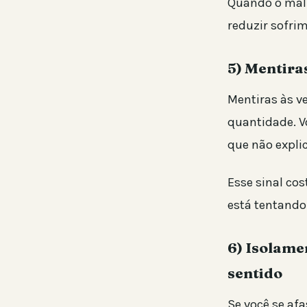
Quando o mal-
reduzir sofrim
5) Mentira
Mentiras às ve
quantidade. V
que não explic
Esse sinal cos
está tentando
6) Isolame
sentido
Se você se afa