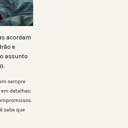
ras acordam
drão e
 o assunto
o.
 nem sempre
 em detalhes:
 compromissos.
cê sabe que