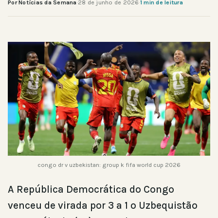
Por Notícias da Semana
·
28 de junho de 2026
·
1 min de leitura
congo dr v uzbekistan: group k fifa world cup 2026
A República Democrática do Congo
venceu de virada por 3 a 1 o Uzbequistão