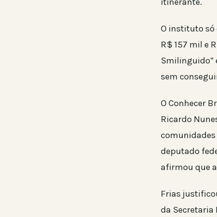
itinerante.
O instituto só
R$ 157 mil e 
Smilinguido” 
sem conseguir
O Conhecer Br
Ricardo Nunes
comunidades d
deputado feder
afirmou que a 
Frias justific
da Secretaria