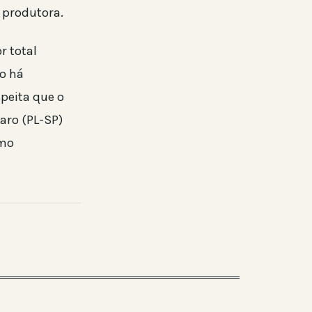
 produtora.
r total
ão há
speita que o
aro (PL-SP)
omo