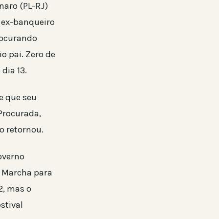
naro (PL-RJ)
o ex-banqueiro
procurando
o pai. Zero de
dia 13.
se que seu
 Procurada,
o retornou.
governo
a Marcha para
2, mas o
stival