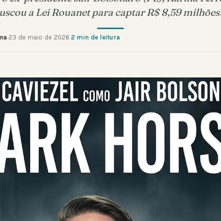
uscou a Lei Rouanet para captar R$ 8,59 milhõe
ana
·
23 de maio de 2026
·
2 min de leitura