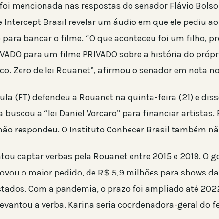
 foi mencionada nas respostas do senador Flávio Bolso
e Intercept Brasil revelar um áudio em que ele pediu a
o para bancar o filme. “O que aconteceu foi um filho, 
IVADO para um filme PRIVADO sobre a história do própri
co. Zero de lei Rouanet”, afirmou o senador em nota no 
ula (PT) defendeu a Rouanet na quinta-feira (21) e dis
buscou a “lei Daniel Vorcaro” para financiar artistas.
ão respondeu. O Instituto Conhecer Brasil também nã
entou captar verbas pela Rouanet entre 2015 e 2019. O 
ovou o maior pedido, de R$ 5,9 milhões para shows d
stados. Com a pandemia, o prazo foi ampliado até 202
levantou a verba. Karina seria coordenadora-geral do fe