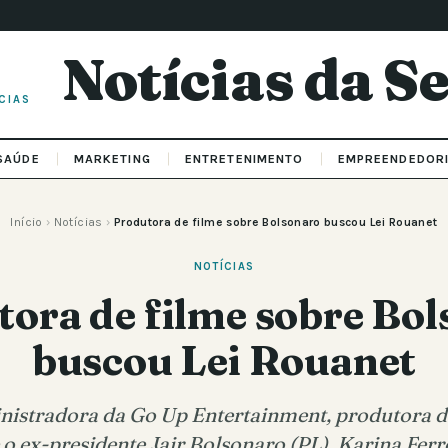
Notícias da 
CIAS
SAÚDE
MARKETING
ENTRETENIMENTO
EMPREENDEDOR
Início
›
Notícias
›
Produtora de filme sobre Bolsonaro buscou Lei Rouanet
NOTÍCIAS
ora de filme sobre Bo
buscou Lei Rouanet
nistradora da Go Up Entertainment, produtora d
o ex-presidente Jair Bolsonaro (PL), Karina Fer