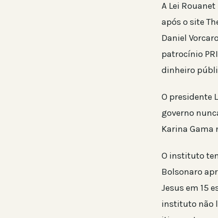
A Lei Rouanet
após o site Th
Daniel Vorcar
patrocínio PR
dinheiro públi
O presidente L
governo nunca 
Karina Gama n
O instituto t
Bolsonaro apr
Jesus em 15 e
instituto não 