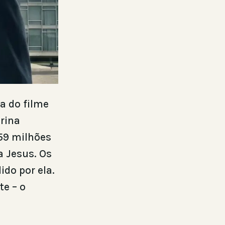
a do filme
arina
,59 milhões
a Jesus. Os
ido por ela.
e – o