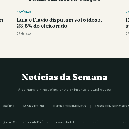
NOTÍCIAS
N
am
Lula e Flávio disputam voto idoso,
I
23,5% do eleitorado
a
07 de ago.
07
Notícias da Semana
A semana em notícias, entretenimento e atualidades
SAÚDE
MARKETING
ENTRETENIMENTO
EMPREENDEDORIS
Quem Somos
Contato
Política de Privacidade
Termos de Uso
Índice de matérias