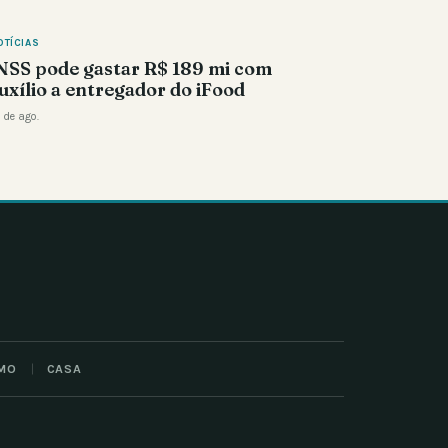
OTÍCIAS
NSS pode gastar R$ 189 mi com
uxílio a entregador do iFood
 de ago.
MO
CASA