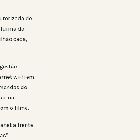
autorizada de
 “Turma do
ilhão cada,
 gestão
ernet wi-fi em
emendas do
Karina
com o filme.
uanet à frente
as”.