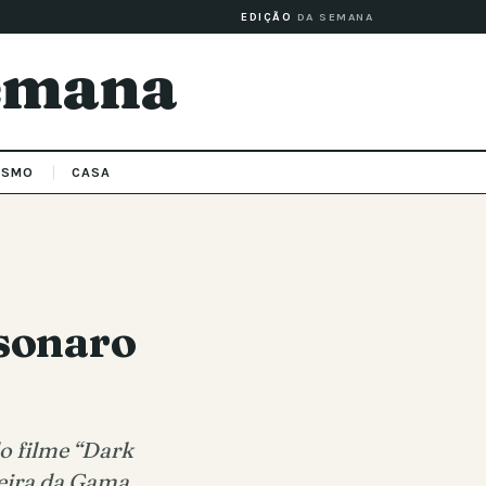
EDIÇÃO
DA SEMANA
Semana
ISMO
CASA
lsonaro
o filme “Dark
reira da Gama,