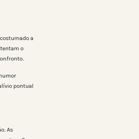
 acostumado a
ustentam o
confronto.
 humor
lívio pontual
ão. As