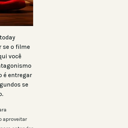
 today
 se o filme
qui você
antagonismo
o é entregar
segundos se
o.
ara
o aproveitar