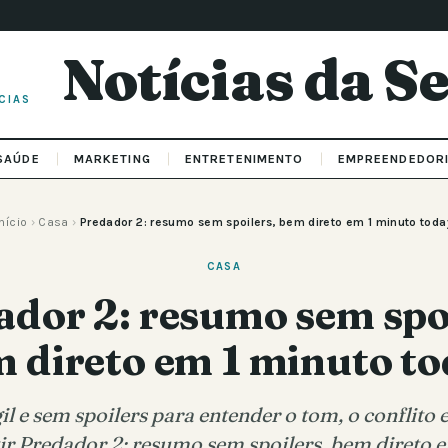
Notícias da 
CIAS
SAÚDE
MARKETING
ENTRETENIMENTO
EMPREENDEDOR
Início
›
Casa
›
Predador 2: resumo sem spoilers, bem direto em 1 minuto toda
CASA
ador 2: resumo sem spoi
 direto em 1 minuto t
 e sem spoilers para entender o tom, o conflito e
tir Predador 2: resumo sem spoilers, bem direto 