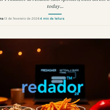
today…
ana
·
13 de fevereiro de 2026
·
4 min de leitura