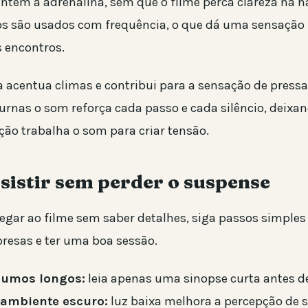
ntêm a adrenalina, sem que o filme perca clareza na na
cos são usados com frequência, o que dá uma sensação m
s encontros.
ra acentua climas e contribui para a sensação de press
urnas o som reforça cada passo e cada silêncio, deixan
ão trabalha o som para criar tensão.
sistir sem perder o suspense
hegar ao filme sem saber detalhes, siga passos simples
presas e ter uma boa sessão.
esumos longos:
leia apenas uma sinopse curta antes d
 ambiente escuro:
luz baixa melhora a percepção de 