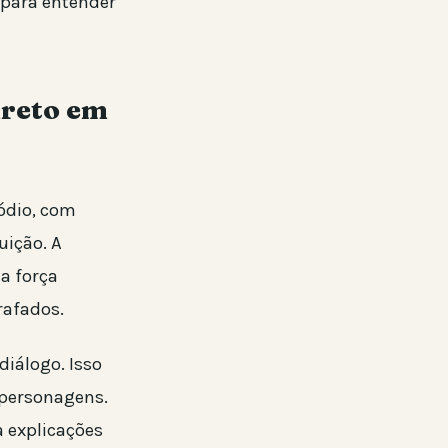
 para entender
ireto em
ódio, com
uição. A
a força
rafados.
diálogo. Isso
 personagens.
a explicações