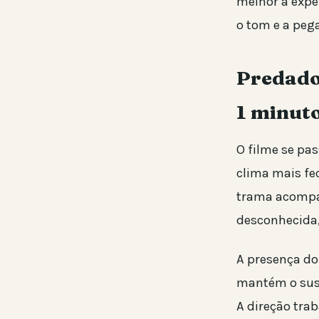
melhor a expe
o tom e a peg
Predado
1 minut
O filme se pa
clima mais fe
trama acompan
desconhecida,
A presença do
mantém o susp
A direção tra