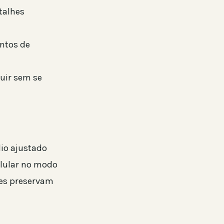
talhes
ntos de
guir sem se
dio ajustado
elular no modo
les preservam