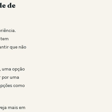
de de
riência.
entem
antir que não
t, uma opção
ir por uma
 opções como
veja mais em