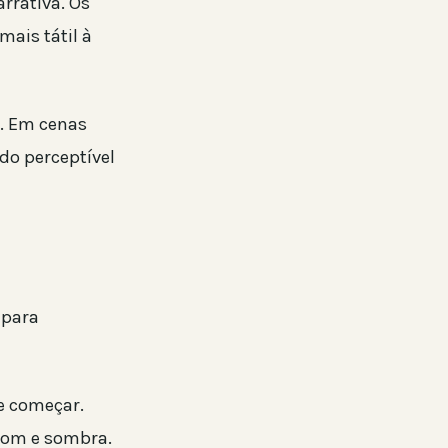
rrativa. Os
ais tátil à
a. Em cenas
do perceptível
 para
e começar.
som e sombra.