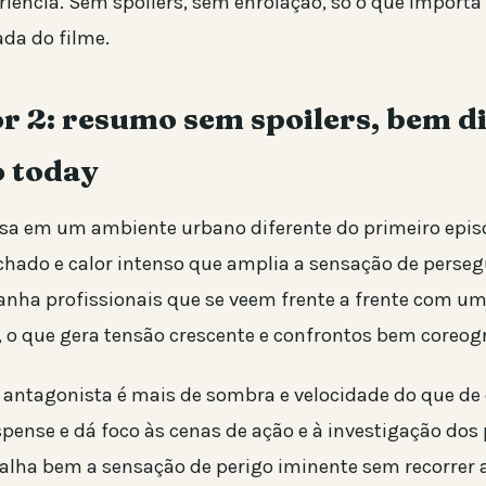
riência. Sem spoilers, sem enrolação, só o que importa
ada do filme.
r 2: resumo sem spoilers, bem d
o today
ssa em um ambiente urbano diferente do primeiro epis
chado e calor intenso que amplia a sensação de perseg
ha profissionais que se veem frente a frente com um
 o que gera tensão crescente e confrontos bem coreog
 antagonista é mais de sombra e velocidade do que de 
ense e dá foco às cenas de ação e à investigação dos
balha bem a sensação de perigo iminente sem recorrer 