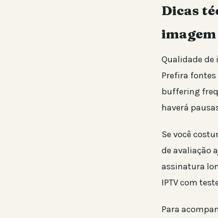
Dicas té
imagem
Qualidade de 
Prefira fonte
buffering fre
haverá pausas
Se você costu
de avaliação 
assinatura lo
IPTV com test
Para acompanh