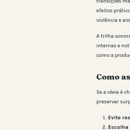
transições ma
efeitos práti
violência e ao
A trilha sono
internas e not
como a produç
Como as
Se a ideia é c
preservar sur
Evite r
Escolha