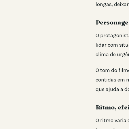
longas, deixa
Personage
O protagonist
lidar com sit
clima de urgê
O tom do film
contidas em m
que ajuda a d
Ritmo, efei
O ritmo varia