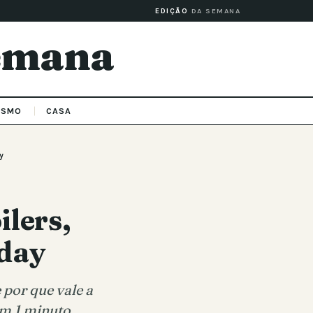
EDIÇÃO
DA SEMANA
Semana
ISMO
CASA
y
lers,
oday
 por que vale a
em 1 minuto