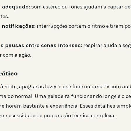
 adequado:
som estéreo ou fones ajudam a captar de
tes.
 notificações:
interrupções cortam o ritmo e tiram po
s pausas entre cenas intensas:
respirar ajuda a se
r com a ação.
rático
r à noite, apague as luzes e use fone ou uma TV com áu
a do normal. Uma geladeira funcionando longe e o c
 melhoram bastante a experiência. Esses detalhes simp
m necessidade de preparação técnica complexa.