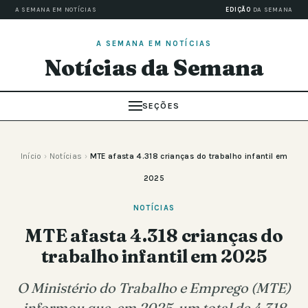
A SEMANA EM NOTÍCIAS
EDIÇÃO
DA SEMANA
A SEMANA EM NOTÍCIAS
Notícias da Semana
SEÇÕES
Início
›
Notícias
›
MTE afasta 4.318 crianças do trabalho infantil em
2025
NOTÍCIAS
MTE afasta 4.318 crianças do
trabalho infantil em 2025
O Ministério do Trabalho e Emprego (MTE)
informou que, em 2025, um total de 4.318