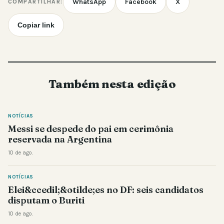
WhatsApp
Facebook
X
COMPARTILHAR:
Copiar link
Também nesta edição
NOTÍCIAS
Messi se despede do pai em cerimônia
reservada na Argentina
10 de ago.
NOTÍCIAS
Elei&ccedil;&otilde;es no DF: seis candidatos
disputam o Buriti
10 de ago.