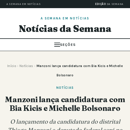
A SEMANA EM NOTÍCIAS
EDIÇÃO
DA SEMANA
A SEMANA EM NOTÍCIAS
Notícias da Semana
SEÇÕES
Início
›
Notícias
›
Manzoni lança candidatura com Bia Kicis e Michelle
Bolsonaro
NOTÍCIAS
Manzoni lança candidatura com
Bia Kicis e Michelle Bolsonaro
O lançamento da candidatura do distrital
Thiago Manzoni a deputado federal será no