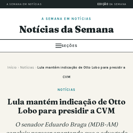
A SEMANA EM NOTÍCIAS
EDIÇÃO
DA SEMANA
A SEMANA EM NOTÍCIAS
Notícias da Semana
SEÇÕES
Início
›
Notícias
›
Lula mantém indicação de Otto Lobo para presidir a
CVM
NOTÍCIAS
Lula mantém indicação de Otto
Lobo para presidir a CVM
O senador Eduardo Braga (MDB-AM)
concluiu parecer apontando que o advogado