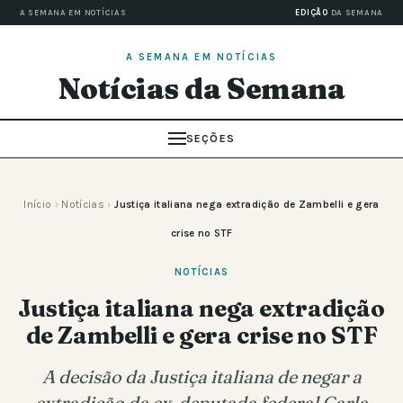
A SEMANA EM NOTÍCIAS
EDIÇÃO
DA SEMANA
A SEMANA EM NOTÍCIAS
Notícias da Semana
SEÇÕES
Início
›
Notícias
›
Justiça italiana nega extradição de Zambelli e gera
crise no STF
NOTÍCIAS
Justiça italiana nega extradição
de Zambelli e gera crise no STF
A decisão da Justiça italiana de negar a
extradição da ex-deputada federal Carla