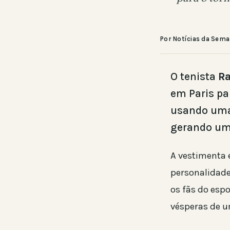
Por Notícias da Sem
O tenista
Ra
em Paris pa
usando uma 
gerando uma
A vestimenta 
personalidade
os fãs do espo
vésperas de u