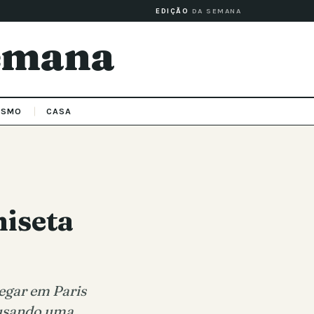
EDIÇÃO
DA SEMANA
Semana
ISMO
CASA
miseta
hegar em Paris
 usando uma