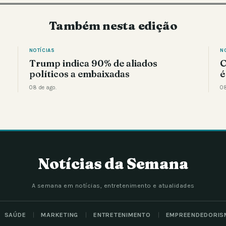
Também nesta edição
NOTÍCIAS
N
Trump indica 90% de aliados
C
políticos a embaixadas
é
08 de ago.
08
Notícias da Semana
A semana em notícias, entretenimento e atualidades
SAÚDE
MARKETING
ENTRETENIMENTO
EMPREENDEDORIS