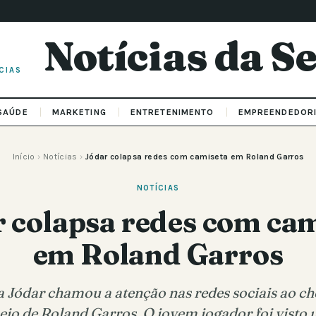
Notícias da 
CIAS
SAÚDE
MARKETING
ENTRETENIMENTO
EMPREENDEDOR
Início
›
Notícias
›
Jódar colapsa redes com camiseta em Roland Garros
NOTÍCIAS
 colapsa redes com ca
em Roland Garros
a Jódar chamou a atenção nas redes sociais ao c
neio de Roland Garros. O jovem jogador foi visto