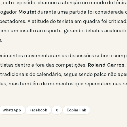
, outro episódio chamou a atenção no mundo do tênis
 jogador
Moutet
durante uma partida foi considerada 
ectadores. A atitude do tenista em quadra foi criticad
como um insulto ao esporte, gerando debates acalorado
s.
tecimentos movimentaram as discussões sobre o comp
letas dentro e fora das competições.
Roland Garros
,
 tradicionais do calendário, segue sendo palco não ap
das, mas também de momentos que repercutem nas red
WhatsApp
Facebook
X
Copiar link