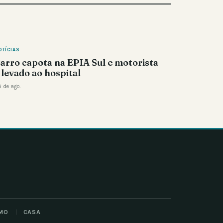
OTÍCIAS
arro capota na EPIA Sul e motorista
 levado ao hospital
 de ago.
MO
CASA