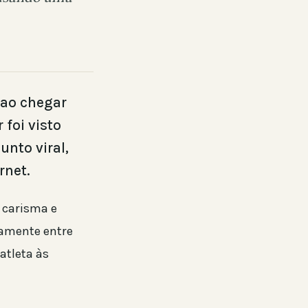
 ao chegar
 foi visto
nto viral,
rnet.
 carisma e
lamente entre
atleta às