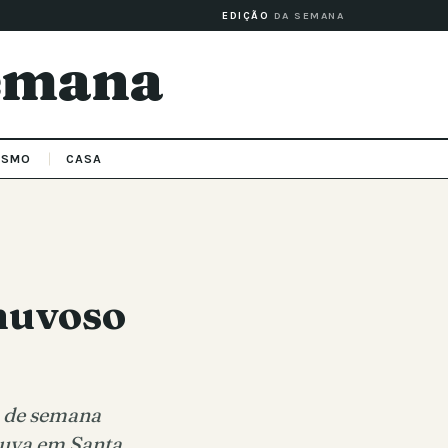
EDIÇÃO
DA SEMANA
Semana
ISMO
CASA
huvoso
m de semana
huva em Santa