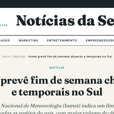
Notícias da 
CIAS
SAÚDE
MARKETING
ENTRETENIMENTO
EMPREENDEDOR
Início
›
Notícias
›
Inmet prevê fim de semana chuvoso e temporais no Sul
NOTÍCIAS
 prevê fim de semana c
e temporais no Sul
o Nacional de Meteorologia (Inmet) indica um fi
odas as regiões do país, com maior volume de c