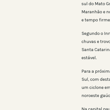
sul do Mato G
Maranhão e no
e tempo firme 
Segundo o Inm
chuvas e trov
Santa Catarin
estável.
Para a próxim
Sul, com dest
um ciclone em
noroeste gaúc
Na capital pa