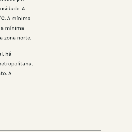
nsidade. A
°C
. A mínima
o a mínima
a zona norte.
l, há
metropolitana,
to. A