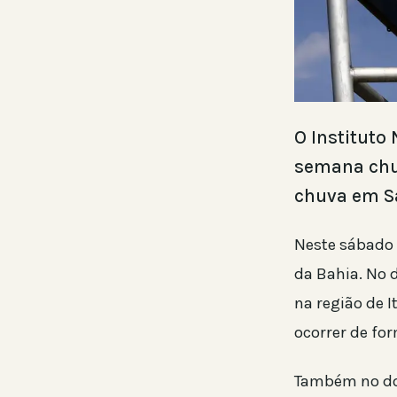
O Instituto
semana chu
chuva em Sa
Neste sábado 
da Bahia. No d
na região de I
ocorrer de for
Também no dom