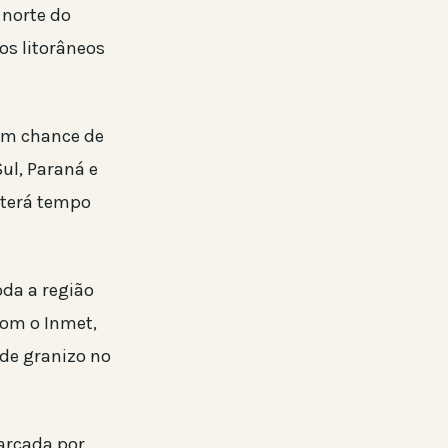
 norte do
os litorâneos
com chance de
ul, Paraná e
 terá tempo
oda a região
com o Inmet,
de granizo no
arcada por