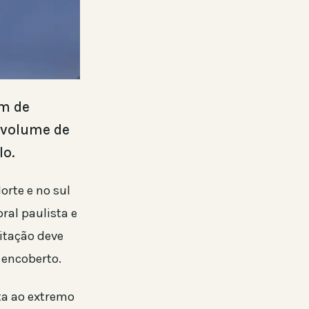
im de
 volume de
lo.
orte e no sul
ral paulista e
pitação deve
 encoberto.
ta ao extremo