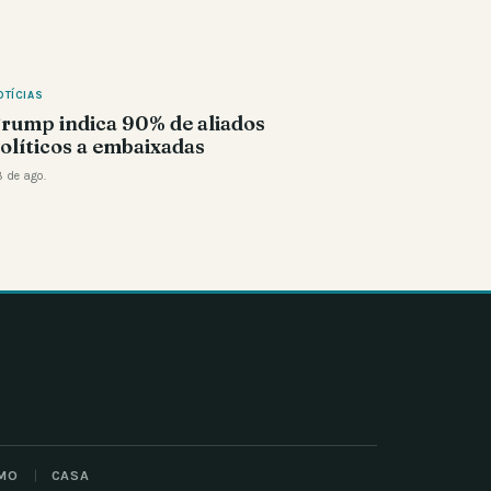
OTÍCIAS
rump indica 90% de aliados
olíticos a embaixadas
 de ago.
MO
CASA