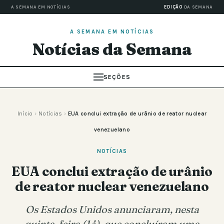
A SEMANA EM NOTÍCIAS
EDIÇÃO
DA SEMANA
A SEMANA EM NOTÍCIAS
Notícias da Semana
SEÇÕES
Início
›
Notícias
›
EUA conclui extração de urânio de reator nuclear
venezuelano
NOTÍCIAS
EUA conclui extração de urânio
de reator nuclear venezuelano
Os Estados Unidos anunciaram, nesta
quinta-feira (14), que concluíram uma