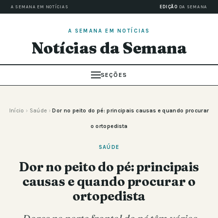
A SEMANA EM NOTÍCIAS
EDIÇÃO
DA SEMANA
A SEMANA EM NOTÍCIAS
Notícias da Semana
SEÇÕES
Início
›
Saúde
›
Dor no peito do pé: principais causas e quando procurar
o ortopedista
SAÚDE
Dor no peito do pé: principais
causas e quando procurar o
ortopedista