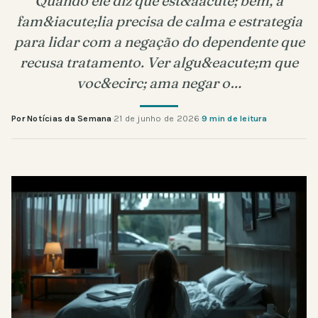
Quando ele diz que est&aacute; bem, a
fam&iacute;lia precisa de calma e estrategia
para lidar com a negação do dependente que
recusa tratamento. Ver algu&eacute;m que
voc&ecirc; ama negar o…
Por Notícias da Semana
·
21 de junho de 2026
·
9 min de leitura