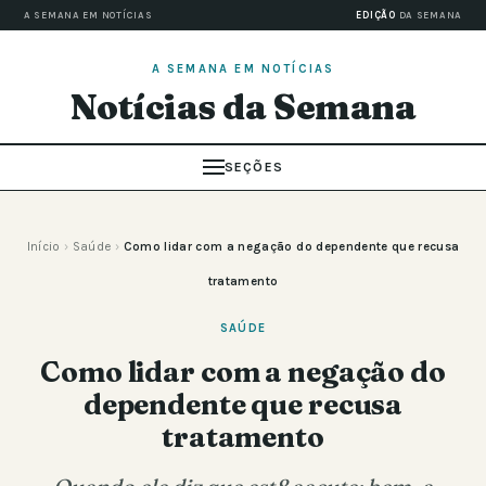
A SEMANA EM NOTÍCIAS
EDIÇÃO
DA SEMANA
A SEMANA EM NOTÍCIAS
Notícias da Semana
SEÇÕES
Início
›
Saúde
›
Como lidar com a negação do dependente que recusa
tratamento
SAÚDE
Como lidar com a negação do
dependente que recusa
tratamento