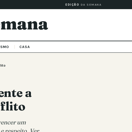
EDIÇÃO
DA SEMANA
Semana
ISMO
CASA
lito
nte a
flito
nvencer um
e respeito. Ver