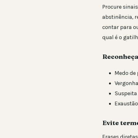
Procure sinai
abstinência, 
contar para o
qual é o gatil
Reconheça
Medo de 
Vergonha 
Suspeita 
Exaustão 
Evite ter
Frases direta