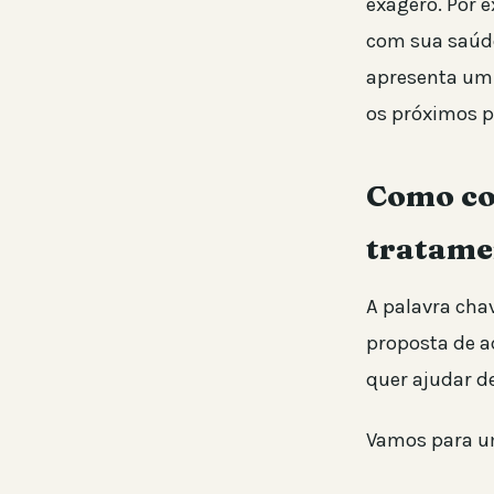
exagero. Por 
com sua saúde
apresenta um
os próximos p
Como co
tratamen
A palavra chav
proposta de a
quer ajudar d
Vamos para um