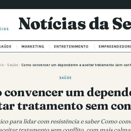
Notícias da 
CIAS
SAÚDE
MARKETING
ENTRETENIMENTO
EMPREENDEDOR
cio
›
Saúde
›
Como convencer um dependente a aceitar tratamento sem conf
SAÚDE
 convencer um depende
tar tratamento sem con
ico para lidar com resistência e saber Como co
ceitar tratamento sem conflito, com mais calma 