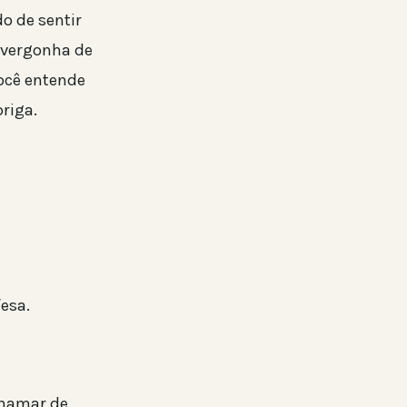
o de sentir
, vergonha de
você entende
briga.
esa.
chamar de