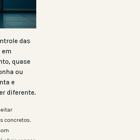
ntrole das
i em
nto, quase
gonha ou
nta e
r diferente.
eitar
s concretos.
 com