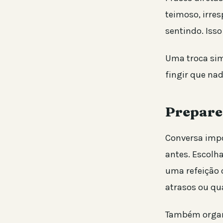
teimoso, irres
sentindo. Iss
Uma troca sim
fingir que na
Prepare
Conversa impor
antes. Escol
uma refeição 
atrasos ou qu
Também organi