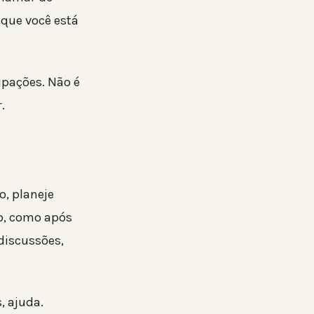
 que você está
upações. Não é
.
o, planeje
o, como após
discussões,
, ajuda.