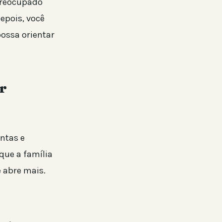
preocupado
epois, você
ossa orientar
r
untas e
que a família
 abre mais.