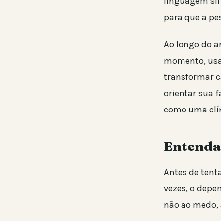
linguagem simp
para que a pe
Ao longo do ar
momento, usar
transformar c
orientar sua 
como uma clín
Entenda 
Antes de tent
vezes, o depe
não ao medo, 