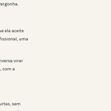
vergonha.
e ela aceite
fissional, uma
nversa virar
s, com a
curtas, sem