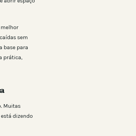
é abrir espaço
o melhor
ecaídas sem
a base para
 prática,
ia
o. Muitas
 está dizendo