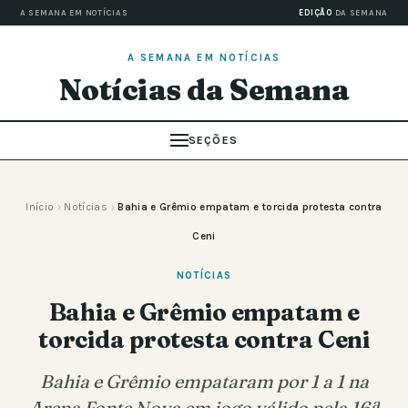
A SEMANA EM NOTÍCIAS
EDIÇÃO
DA SEMANA
A SEMANA EM NOTÍCIAS
Notícias da Semana
SEÇÕES
Início
›
Notícias
›
Bahia e Grêmio empatam e torcida protesta contra
Ceni
NOTÍCIAS
Bahia e Grêmio empatam e
torcida protesta contra Ceni
Bahia e Grêmio empataram por 1 a 1 na
Arena Fonte Nova em jogo válido pela 16ª